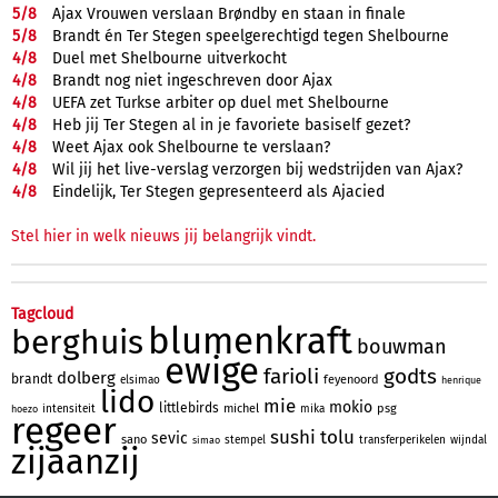
5/
8
Ajax Vrouwen verslaan Brøndby en staan in finale
5/
8
Brandt én Ter Stegen speelgerechtigd tegen Shelbourne
4/
8
Duel met Shelbourne uitverkocht
4/
8
Brandt nog niet ingeschreven door Ajax
4/
8
UEFA zet Turkse arbiter op duel met Shelbourne
4/
8
Heb jij Ter Stegen al in je favoriete basiself gezet?
4/
8
Weet Ajax ook Shelbourne te verslaan?
4/
8
Wil jij het live-verslag verzorgen bij wedstrijden van Ajax?
4/
8
Eindelijk, Ter Stegen gepresenteerd als Ajacied
Stel hier in welk nieuws jij belangrijk vindt.
Tagcloud
blumenkraft
berghuis
bouwman
ewige
farioli
godts
dolberg
brandt
feyenoord
elsimao
henrique
lido
mie
mokio
littlebirds
michel
psg
intensiteit
mika
hoezo
regeer
sushi
tolu
sevic
sano
stempel
transferperikelen
wijndal
simao
zijaanzij