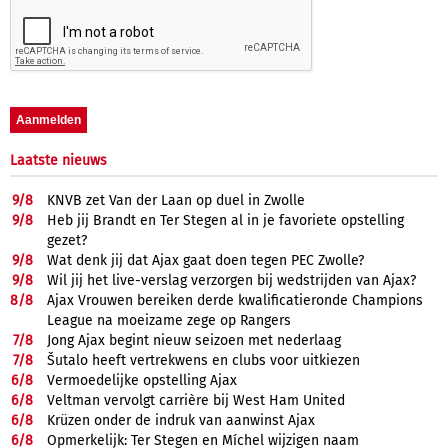
Laatste nieuws
9/
8
KNVB zet Van der Laan op duel in Zwolle
9/
8
Heb jij Brandt en Ter Stegen al in je favoriete opstelling
gezet?
9/
8
Wat denk jij dat Ajax gaat doen tegen PEC Zwolle?
9/
8
Wil jij het live-verslag verzorgen bij wedstrijden van Ajax?
8/
8
Ajax Vrouwen bereiken derde kwalificatieronde Champions
League na moeizame zege op Rangers
7/
8
Jong Ajax begint nieuw seizoen met nederlaag
7/
8
Šutalo heeft vertrekwens en clubs voor uitkiezen
6/
8
Vermoedelijke opstelling Ajax
6/
8
Veltman vervolgt carrière bij West Ham United
6/
8
Krüzen onder de indruk van aanwinst Ajax
6/
8
Opmerkelijk: Ter Stegen en Míchel wijzigen naam