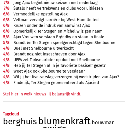
7/
8
Jong Ajax begint nieuw seizoen met nederlaag
7/
8
Šutalo heeft vertrekwens en clubs voor uitkiezen
6/
8
Vermoedelijke opstelling Ajax
6/
8
Veltman vervolgt carrière bij West Ham United
6/
8
Krüzen onder de indruk van aanwinst Ajax
6/
8
Opmerkelijk: Ter Stegen en Míchel wijzigen naam
5/
8
Ajax Vrouwen verslaan Brøndby en staan in finale
5/
8
Brandt én Ter Stegen speelgerechtigd tegen Shelbourne
4/
8
Duel met Shelbourne uitverkocht
4/
8
Brandt nog niet ingeschreven door Ajax
4/
8
UEFA zet Turkse arbiter op duel met Shelbourne
4/
8
Heb jij Ter Stegen al in je favoriete basiself gezet?
4/
8
Weet Ajax ook Shelbourne te verslaan?
4/
8
Wil jij het live-verslag verzorgen bij wedstrijden van Ajax?
4/
8
Eindelijk, Ter Stegen gepresenteerd als Ajacied
Stel hier in welk nieuws jij belangrijk vindt.
Tagcloud
blumenkraft
berghuis
bouwman