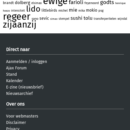
ewige
farioli
godts
dolberg
brandt
feyenoord
elsimao
henrique
lido
mie
mokio
littlebirds
michel
psg
intensiteit
mika
hoezo
regeer
sushi
tolu
sevic
sano
stempel
transferperikelen
wijndal
simao
zijaanzij
Direct naar
Aanmelden
/
inloggen
Ajax Forum
Stand
Kalender
E-zine (nieuwsbrief)
Nieuwsarchief
Over ons
Voor webmasters
Disclaimer
Privacy