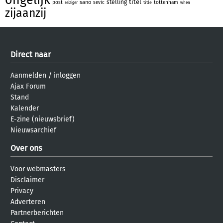
titel
stelling
sano
post
sevic
tottenham
title
reiziger
when
zijaanzij
Direct naar
Aanmelden
/
inloggen
Ajax Forum
Stand
Kalender
E-zine (nieuwsbrief)
Nieuwsarchief
Over ons
Voor webmasters
Disclaimer
Privacy
Adverteren
Partnerberichten