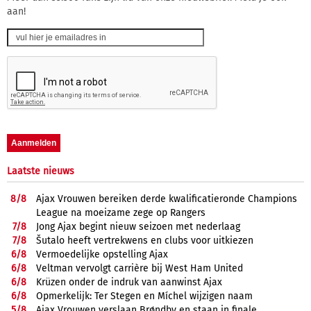
aan!
Laatste nieuws
8/
8
Ajax Vrouwen bereiken derde kwalificatieronde Champions
League na moeizame zege op Rangers
7/
8
Jong Ajax begint nieuw seizoen met nederlaag
7/
8
Šutalo heeft vertrekwens en clubs voor uitkiezen
6/
8
Vermoedelijke opstelling Ajax
6/
8
Veltman vervolgt carrière bij West Ham United
6/
8
Krüzen onder de indruk van aanwinst Ajax
6/
8
Opmerkelijk: Ter Stegen en Míchel wijzigen naam
5/
8
Ajax Vrouwen verslaan Brøndby en staan in finale