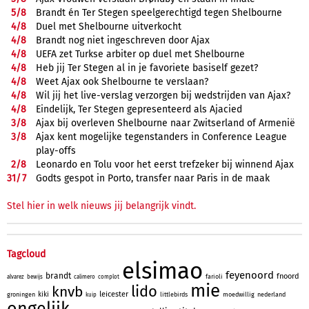
5/
8
Brandt én Ter Stegen speelgerechtigd tegen Shelbourne
4/
8
Duel met Shelbourne uitverkocht
4/
8
Brandt nog niet ingeschreven door Ajax
4/
8
UEFA zet Turkse arbiter op duel met Shelbourne
4/
8
Heb jij Ter Stegen al in je favoriete basiself gezet?
4/
8
Weet Ajax ook Shelbourne te verslaan?
4/
8
Wil jij het live-verslag verzorgen bij wedstrijden van Ajax?
4/
8
Eindelijk, Ter Stegen gepresenteerd als Ajacied
3/
8
Ajax bij overleven Shelbourne naar Zwitserland of Armenië
3/
8
Ajax kent mogelijke tegenstanders in Conference League
play-offs
2/
8
Leonardo en Tolu voor het eerst trefzeker bij winnend Ajax
31/
7
Godts gespot in Porto, transfer naar Paris in de maak
Stel hier in welk nieuws jij belangrijk vindt.
Tagcloud
elsimao
feyenoord
brandt
fnoord
farioli
alvarez
bewijs
calimero
complot
mie
lido
knvb
leicester
kiki
groningen
littlebirds
moedwillig
nederland
kuip
ongelijk