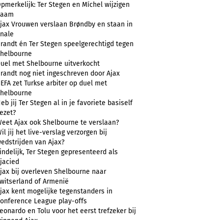
pmerkelijk: Ter Stegen en Míchel wijzigen
naam
jax Vrouwen verslaan Brøndby en staan in
inale
randt én Ter Stegen speelgerechtigd tegen
helbourne
uel met Shelbourne uitverkocht
randt nog niet ingeschreven door Ajax
EFA zet Turkse arbiter op duel met
helbourne
eb jij Ter Stegen al in je favoriete basiself
ezet?
eet Ajax ook Shelbourne te verslaan?
il jij het live-verslag verzorgen bij
edstrijden van Ajax?
indelijk, Ter Stegen gepresenteerd als
jacied
jax bij overleven Shelbourne naar
witserland of Armenië
jax kent mogelijke tegenstanders in
onference League play-offs
eonardo en Tolu voor het eerst trefzeker bij