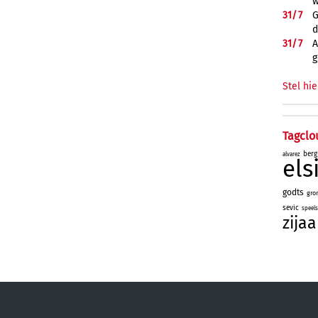
w
31/
7
G
d
31/
7
A
g
Stel hie
Tagclo
berg
alvarez
el
godts
gro
sevic
speel
zijaa