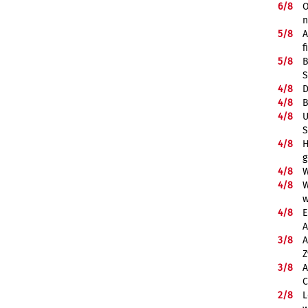
6/
8
O
5/
8
A
f
5/
8
B
S
4/
8
D
4/
8
B
4/
8
U
S
4/
8
H
g
4/
8
W
4/
8
W
w
4/
8
E
A
3/
8
A
Z
3/
8
A
C
2/
8
L