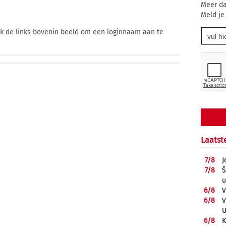
Meer da
Meld je
ik de links bovenin beeld om een loginnaam aan te
Laatst
7/
8
J
7/
8
Š
u
6/
8
V
6/
8
V
U
6/
8
K