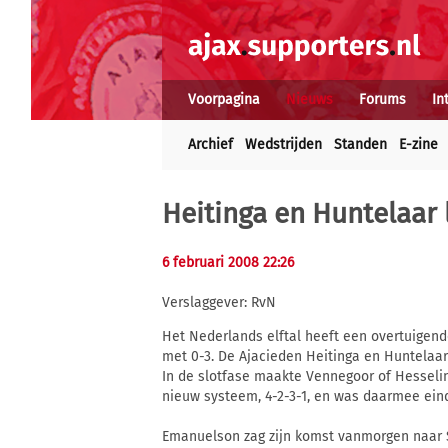
Voorpagina
Nieuws
Forums
In
Archief
Wedstrijden
Standen
E-zine
Heitinga en Huntelaar 
6 februari 2008 22:26
Verslaggever: RvN
Het Nederlands elftal heeft een overtuigende
met 0-3. De Ajacieden Heitinga en Huntelaar 
In de slotfase maakte Vennegoor of Hesselin
nieuw systeem, 4-2-3-1, en was daarmee eind
Emanuelson zag zijn komst vanmorgen naar S