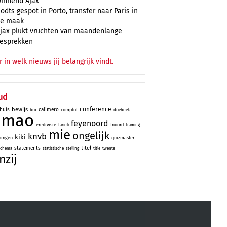
innend Ajax
odts gespot in Porto, transfer naar Paris in
e maak
jax plukt vruchten van maandenlange
esprekken
r in welk nieuws jij belangrijk vindt.
ud
conference
bewijs
huis
calimero
complot
bro
driehoek
simao
feyenoord
eredivisie
fnoord
farioli
framing
mie
ongelijk
knvb
kiki
ningen
quizmaster
titel
statements
schema
statistische
stelling
title
twente
nzij