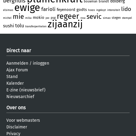
berghuis
dolberg
brandt
bouwman
ewige
lido
farioli
feyenoord
godts
elsimao
intensiteit
hoezo
ingekopt
regeer
mie
sevic
mokio
psg
stegen
michel
mika
simao
stempel
pec
rosa
zijaanzij
tolu
sushi
transferperikelen
Direct naar
Aanmelden
/
inloggen
Ajax Forum
Stand
Kalender
E-zine (nieuwsbrief)
Nieuwsarchief
Over ons
Voor webmasters
Disclaimer
Privacy