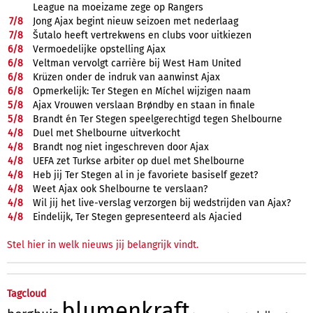
League na moeizame zege op Rangers
7/
8
Jong Ajax begint nieuw seizoen met nederlaag
7/
8
Šutalo heeft vertrekwens en clubs voor uitkiezen
6/
8
Vermoedelijke opstelling Ajax
6/
8
Veltman vervolgt carrière bij West Ham United
6/
8
Krüzen onder de indruk van aanwinst Ajax
6/
8
Opmerkelijk: Ter Stegen en Míchel wijzigen naam
5/
8
Ajax Vrouwen verslaan Brøndby en staan in finale
5/
8
Brandt én Ter Stegen speelgerechtigd tegen Shelbourne
4/
8
Duel met Shelbourne uitverkocht
4/
8
Brandt nog niet ingeschreven door Ajax
4/
8
UEFA zet Turkse arbiter op duel met Shelbourne
4/
8
Heb jij Ter Stegen al in je favoriete basiself gezet?
4/
8
Weet Ajax ook Shelbourne te verslaan?
4/
8
Wil jij het live-verslag verzorgen bij wedstrijden van Ajax?
4/
8
Eindelijk, Ter Stegen gepresenteerd als Ajacied
Stel hier in welk nieuws jij belangrijk vindt.
Tagcloud
blumenkraft