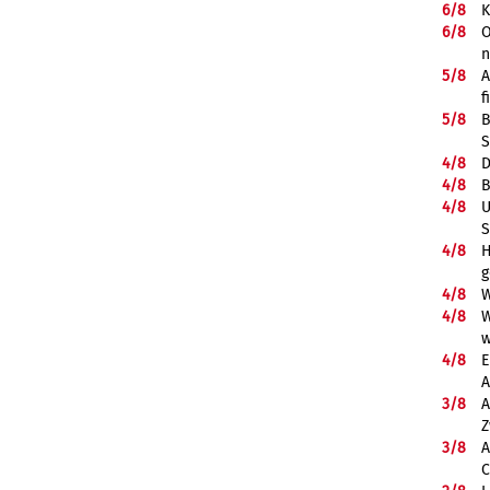
6/
8
K
6/
8
O
5/
8
A
f
5/
8
B
S
4/
8
D
4/
8
B
4/
8
U
S
4/
8
H
g
4/
8
W
4/
8
W
w
4/
8
E
A
3/
8
A
Z
3/
8
A
C