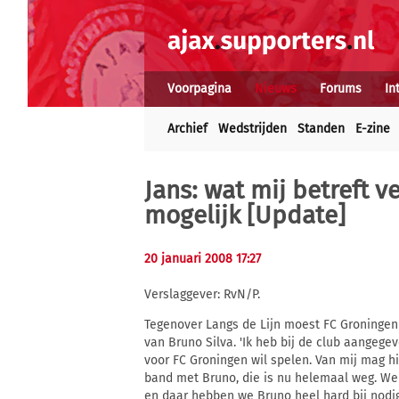
Voorpagina
Nieuws
Forums
In
Archief
Wedstrijden
Standen
E-zine
Jans: wat mij betreft v
mogelijk
[Update]
20 januari 2008 17:27
Verslaggever: RvN/P.
Tegenover Langs de Lijn moest FC Groningen 
van Bruno Silva. 'Ik heb bij de club aangege
voor FC Groningen wil spelen. Van mij mag hi
band met Bruno, die is nu helemaal weg. We
en daar hebben we Bruno heel hard bij nodig