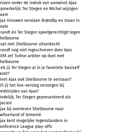
rüzen onder de indruk van aanwinst Ajax
pmerkelijk: Ter Stegen en Míchel wijzigen
naam
jax Vrouwen verslaan Brøndby en staan in
inale
randt én Ter Stegen speelgerechtigd tegen
helbourne
uel met Shelbourne uitverkocht
randt nog niet ingeschreven door Ajax
EFA zet Turkse arbiter op duel met
helbourne
eb jij Ter Stegen al in je favoriete basiself
ezet?
eet Ajax ook Shelbourne te verslaan?
il jij het live-verslag verzorgen bij
edstrijden van Ajax?
indelijk, Ter Stegen gepresenteerd als
jacied
jax bij overleven Shelbourne naar
witserland of Armenië
jax kent mogelijke tegenstanders in
onference League play-offs