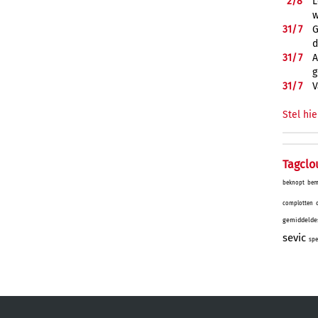
2/
8
L
w
31/
7
G
d
31/
7
A
g
31/
7
V
Stel hie
Tagclo
beknopt
bem
complotten
gemiddelde
sevic
spe