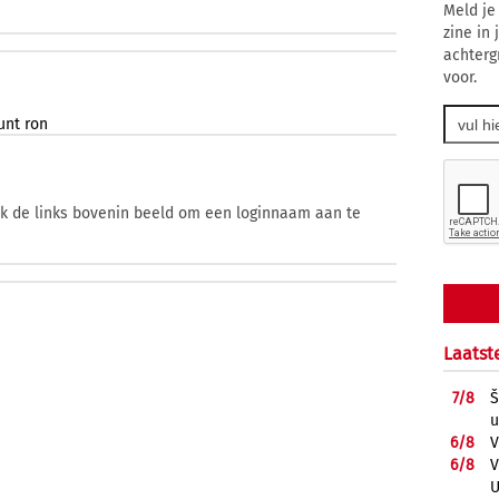
Meld je
zine in
achterg
voor.
unt
ron
ik de links bovenin beeld om een loginnaam aan te
Laatst
7/
8
Š
u
6/
8
V
6/
8
V
U