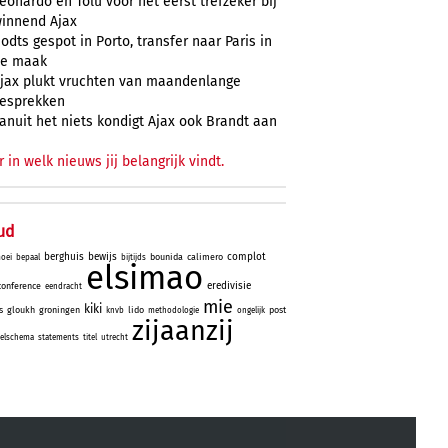
eonardo en Tolu voor het eerst trefzeker bij
innend Ajax
odts gespot in Porto, transfer naar Paris in
e maak
jax plukt vruchten van maandenlange
esprekken
anuit het niets kondigt Ajax ook Brandt aan
r in welk nieuws jij belangrijk vindt.
ud
berghuis
bewijs
complot
bounida
calimero
oei
bepaal
bijtijds
elsimao
eredivisie
conference
eendracht
mie
kiki
s
gloukh
groningen
lido
post
knvb
methodologie
ongelijk
zijaanzij
elschema
statements
titel
utrecht