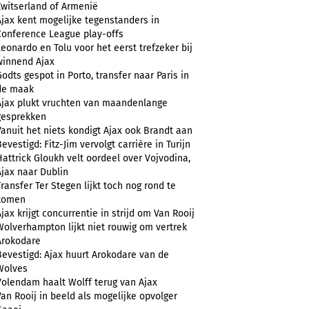
Zwitserland of Armenië
Ajax kent mogelijke tegenstanders in
Conference League play-offs
Leonardo en Tolu voor het eerst trefzeker bij
winnend Ajax
Godts gespot in Porto, transfer naar Paris in
de maak
Ajax plukt vruchten van maandenlange
gesprekken
Vanuit het niets kondigt Ajax ook Brandt aan
evestigd: Fitz-Jim vervolgt carrière in Turijn
Hattrick Gloukh velt oordeel over Vojvodina,
Ajax naar Dublin
Transfer Ter Stegen lijkt toch nog rond te
komen
Ajax krijgt concurrentie in strijd om Van Rooij
Wolverhampton lijkt niet rouwig om vertrek
Arokodare
Bevestigd: Ajax huurt Arokodare van de
Wolves
Volendam haalt Wolff terug van Ajax
Van Rooij in beeld als mogelijke opvolger