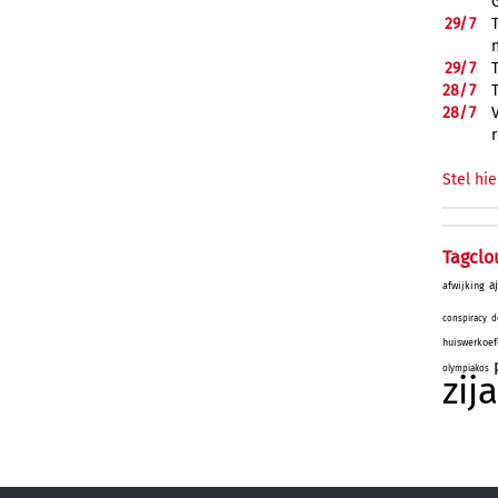
29/
7
29/
7
28/
7
28/
7
Stel hie
Tagclo
a
afwijking
conspiracy
d
huiswerkoef
olympiakos
zij