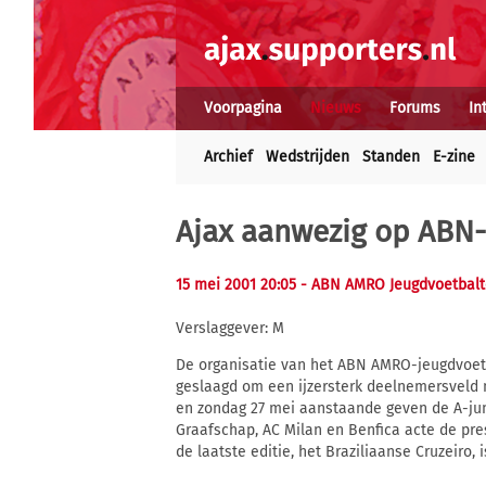
Voorpagina
Nieuws
Forums
In
Archief
Wedstrijden
Standen
E-zine
Ajax aanwezig op ABN
15 mei 2001 20:05
- ABN AMRO Jeugdvoetbalt
Verslaggever: M
De organisatie van het ABN AMRO-jeugdvoetba
geslaagd om een ijzersterk deelnemersveld n
en zondag 27 mei aanstaande geven de A-jun
Graafschap, AC Milan en Benfica acte de pr
de laatste editie, het Braziliaanse Cruzeiro, 