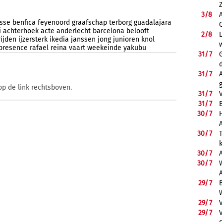
3/
8
esse
benfica
feyenoord
graafschap
terborg
guadalajara
i
achterhoek
acte
anderlecht
barcelona
belooft
2/
8
rijden
ijzersterk
ikedia
janssen
jong
junioren
knol
presence
rafael
reina
vaart
weekeinde
yakubu
31/
7
31/
7
op de link rechtsboven.
31/
7
31/
7
B
30/
7
30/
7
30/
7
30/
7
29/
7
29/
7
29/
7