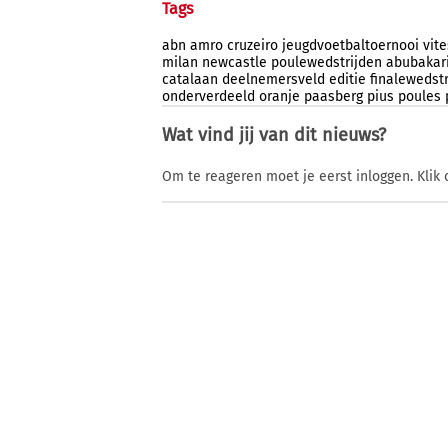
Tags
abn
amro
cruzeiro
jeugdvoetbaltoernooi
vit
milan
newcastle
poulewedstrijden
abubakar
catalaan
deelnemersveld
editie
finalewedst
onderverdeeld
oranje
paasberg
pius
poules
Wat vind jij van dit nieuws?
Om te reageren moet je eerst inloggen. Klik 