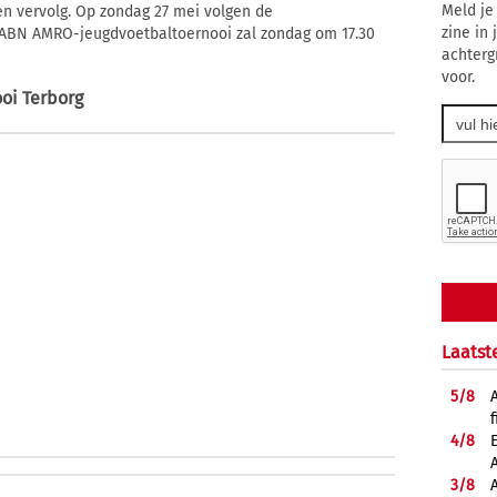
Meld je
en vervolg. Op zondag 27 mei volgen de
zine in
e ABN AMRO-jeugdvoetbaltoernooi zal zondag om 17.30
achterg
voor.
oi Terborg
Laatst
5/
8
f
4/
8
3/
8