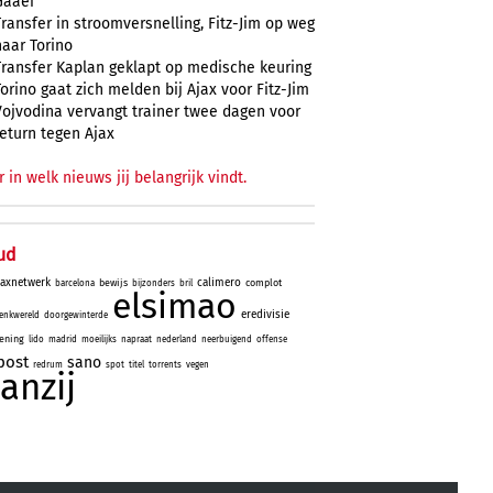
Gaaei
Transfer in stroomversnelling, Fitz-Jim op weg
naar Torino
Transfer Kaplan geklapt op medische keuring
Torino gaat zich melden bij Ajax voor Fitz-Jim
Vojvodina vervangt trainer twee dagen voor
return tegen Ajax
r in welk nieuws jij belangrijk vindt.
ud
jaxnetwerk
calimero
bewijs
complot
barcelona
bijzonders
bril
elsimao
eredivisie
enkwereld
doorgewinterde
ening
lido
madrid
moeilijks
napraat
nederland
neerbuigend
offense
post
sano
redrum
spot
titel
torrents
vegen
aanzij