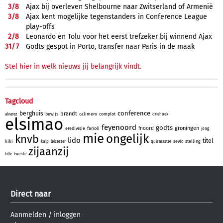
3/
8
Ajax bij overleven Shelbourne naar Zwitserland of Armenië
3/
8
Ajax kent mogelijke tegenstanders in Conference League
play-offs
2/
8
Leonardo en Tolu voor het eerst trefzeker bij winnend Ajax
31/
7
Godts gespot in Porto, transfer naar Paris in de maak
Stel hier in welk nieuws jij belangrijk vindt.
Tagcloud
conference
berghuis
brandt
bewijs
calimero
complot
alvarez
driehoek
elsimao
feyenoord
godts
groningen
fnoord
eredivisie
farioli
jong
mie
ongelijk
knvb
lido
titel
kiki
sevic
stelling
kuip
leicester
quizmaster
zijaanzij
title
twente
Direct naar
Aanmelden
/
inloggen