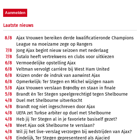
Laatste nieuws
8/
8
Ajax Vrouwen bereiken derde kwalificatieronde Champions
League na moeizame zege op Rangers
7/
8
Jong Ajax begint nieuw seizoen met nederlaag
7/
8
Šutalo heeft vertrekwens en clubs voor uitkiezen
6/
8
Vermoedelijke opstelling Ajax
6/
8
Veltman vervolgt carrière bij West Ham United
6/
8
Krüzen onder de indruk van aanwinst Ajax
6/
8
Opmerkelijk: Ter Stegen en Míchel wijzigen naam
5/
8
Ajax Vrouwen verslaan Brøndby en staan in finale
5/
8
Brandt én Ter Stegen speelgerechtigd tegen Shelbourne
4/
8
Duel met Shelbourne uitverkocht
4/
8
Brandt nog niet ingeschreven door Ajax
4/
8
UEFA zet Turkse arbiter op duel met Shelbourne
4/
8
Heb jij Ter Stegen al in je favoriete basiself gezet?
4/
8
Weet Ajax ook Shelbourne te verslaan?
4/
8
Wil jij het live-verslag verzorgen bij wedstrijden van Ajax?
4/
8
Eindelijk, Ter Stegen gepresenteerd als Ajacied