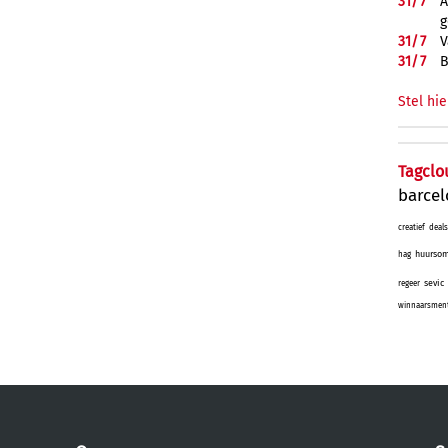
31/
7
A
g
31/
7
V
31/
7
B
Stel hie
Tagclo
barce
creatief
deals
huurso
hag
sevic
regeer
winnaarsmenta