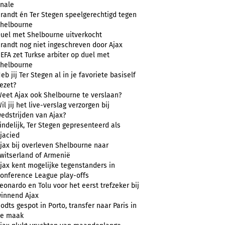
inale
randt én Ter Stegen speelgerechtigd tegen
helbourne
uel met Shelbourne uitverkocht
randt nog niet ingeschreven door Ajax
EFA zet Turkse arbiter op duel met
helbourne
eb jij Ter Stegen al in je favoriete basiself
ezet?
eet Ajax ook Shelbourne te verslaan?
il jij het live-verslag verzorgen bij
edstrijden van Ajax?
indelijk, Ter Stegen gepresenteerd als
jacied
jax bij overleven Shelbourne naar
witserland of Armenië
jax kent mogelijke tegenstanders in
onference League play-offs
eonardo en Tolu voor het eerst trefzeker bij
innend Ajax
odts gespot in Porto, transfer naar Paris in
e maak