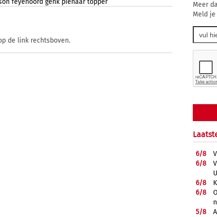
son
feyenoord
genk
pienaar
topper
Meer da
Meld je
op de link rechtsboven.
Laatst
6/
8
V
6/
8
V
U
6/
8
K
6/
8
O
5/
8
A