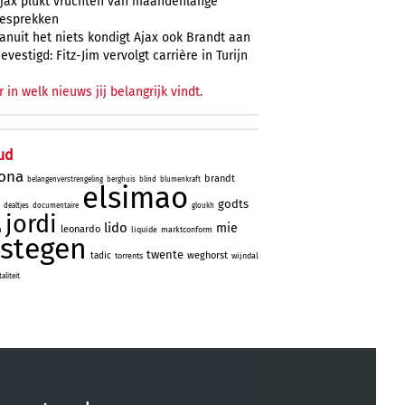
jax plukt vruchten van maandenlange
esprekken
anuit het niets kondigt Ajax ook Brandt aan
evestigd: Fitz-Jim vervolgt carrière in Turijn
r in welk nieuws jij belangrijk vindt.
ud
lona
brandt
belangenverstrengeling
berghuis
blind
blumenkraft
elsimao
godts
dealtjes
documentaire
gloukh
jordi
lido
mie
leonardo
m
liquide
marktconform
stegen
twente
weghorst
tadic
torrents
wijndal
liteit