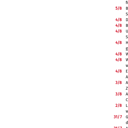
f
5/
8
B
S
4/
8
D
4/
8
B
4/
8
U
S
4/
8
H
g
4/
8
W
4/
8
W
w
4/
8
E
A
3/
8
A
Z
3/
8
A
C
2/
8
L
w
31/
7
G
d