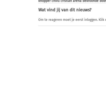
knopper
chivu
cristian
arena
bekroonde
bob
Wat vind jij van dit nieuws?
Om te reageren moet je eerst inloggen. Klik 