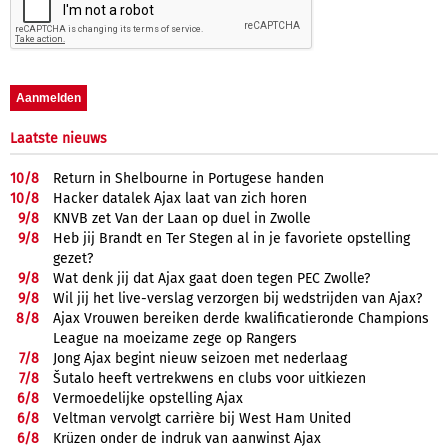
Laatste nieuws
10/
8
Return in Shelbourne in Portugese handen
10/
8
Hacker datalek Ajax laat van zich horen
9/
8
KNVB zet Van der Laan op duel in Zwolle
9/
8
Heb jij Brandt en Ter Stegen al in je favoriete opstelling
gezet?
9/
8
Wat denk jij dat Ajax gaat doen tegen PEC Zwolle?
9/
8
Wil jij het live-verslag verzorgen bij wedstrijden van Ajax?
8/
8
Ajax Vrouwen bereiken derde kwalificatieronde Champions
League na moeizame zege op Rangers
7/
8
Jong Ajax begint nieuw seizoen met nederlaag
7/
8
Šutalo heeft vertrekwens en clubs voor uitkiezen
6/
8
Vermoedelijke opstelling Ajax
6/
8
Veltman vervolgt carrière bij West Ham United
6/
8
Krüzen onder de indruk van aanwinst Ajax