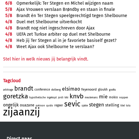
6/
8
Opmerkelijk: Ter Stegen en Míchel wijzigen naam
5/
8
Ajax Vrouwen verslaan Brøndby en staan in finale
5/
8
Brandt én Ter Stegen speelgerechtigd tegen Shelbourne
4/
8
Duel met Shelbourne uitverkocht
4/
8
Brandt nog niet ingeschreven door Ajax
4/
8
UEFA zet Turkse arbiter op duel met Shelbourne
4/
8
Heb jij Ter Stegen al in je favoriete basiself gezet?
4/
8
Weet Ajax ook Shelbourne te verslaan?
Stel hier in welk nieuws jij belangrijk vindt.
Tagcloud
brandt
elsimao
feyenoord
conference
gloukh
dolberg
godts
arbitrage
goretzka
knvb
mie
mokio
hypothetische
ingekopt
jordi
kiki
meulemans
noppen
sevic
stegen
ongelijk
stelling
ouazane
regeer
patroon
quido
sjakie
titel
tolu
zijaanzij
Direct naar