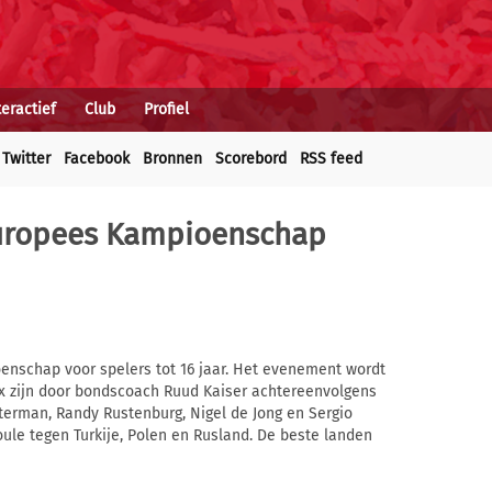
teractief
Club
Profiel
Twitter
Facebook
Bronnen
Scorebord
RSS feed
Europees Kampioenschap
nschap voor spelers tot 16 jaar. Het evenement wordt
ax zijn door bondscoach Ruud Kaiser achtereenvolgens
terman, Randy Rustenburg, Nigel de Jong en Sergio
oule tegen Turkije, Polen en Rusland. De beste landen