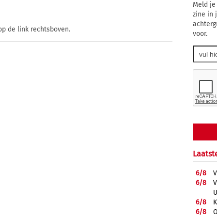
Meld je
zine in
achterg
op de link rechtsboven.
voor.
Laatst
6/
8
V
6/
8
V
U
6/
8
K
6/
8
O