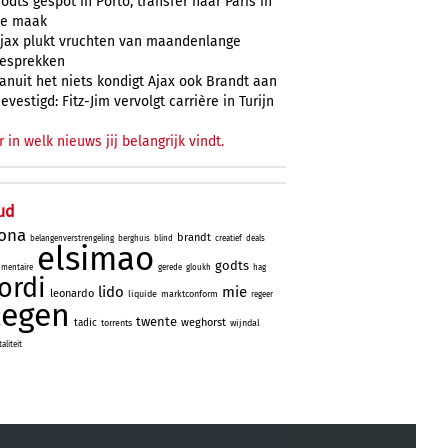
odts gespot in Porto, transfer naar Paris in
e maak
jax plukt vruchten van maandenlange
esprekken
anuit het niets kondigt Ajax ook Brandt aan
evestigd: Fitz-Jim vervolgt carrière in Turijn
r in welk nieuws jij belangrijk vindt.
ud
lona
brandt
belangenverstrengeling
berghuis
blind
creatief
deals
elsimao
godts
mentaire
gerede
gloukh
hag
jordi
lido
mie
leonardo
liquide
marktconform
regeer
tegen
twente
weghorst
tadic
torrents
wijndal
liteit