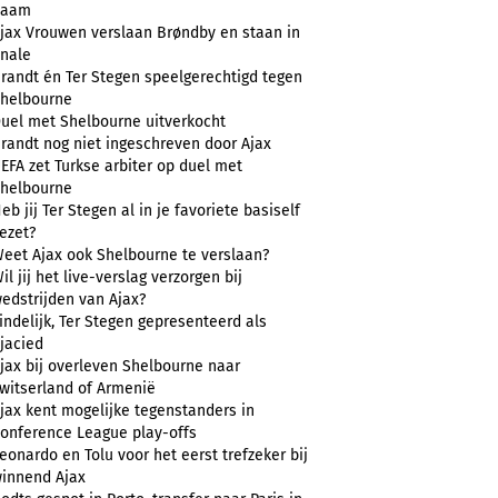
naam
jax Vrouwen verslaan Brøndby en staan in
inale
randt én Ter Stegen speelgerechtigd tegen
helbourne
uel met Shelbourne uitverkocht
randt nog niet ingeschreven door Ajax
EFA zet Turkse arbiter op duel met
helbourne
eb jij Ter Stegen al in je favoriete basiself
ezet?
eet Ajax ook Shelbourne te verslaan?
il jij het live-verslag verzorgen bij
edstrijden van Ajax?
indelijk, Ter Stegen gepresenteerd als
jacied
jax bij overleven Shelbourne naar
witserland of Armenië
jax kent mogelijke tegenstanders in
onference League play-offs
eonardo en Tolu voor het eerst trefzeker bij
innend Ajax