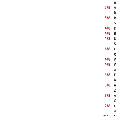
5/
8
A
f
5/
8
B
S
4/
8
D
4/
8
B
4/
8
U
S
4/
8
H
g
4/
8
W
4/
8
W
w
4/
8
E
A
3/
8
A
Z
3/
8
A
C
2/
8
L
w