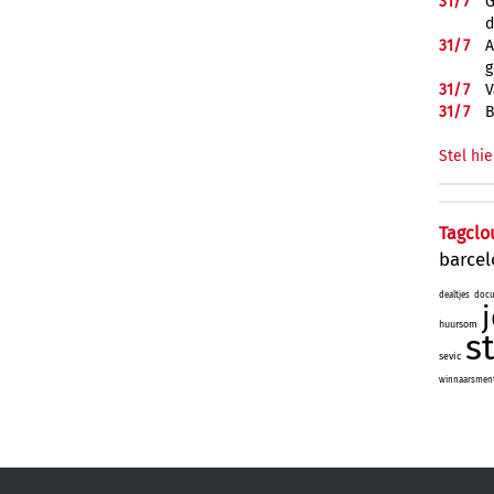
31/
7
G
d
31/
7
A
g
31/
7
V
31/
7
B
Stel hie
Tagclo
barce
dealtjes
docu
huursom
s
sevic
winnaarsmenta