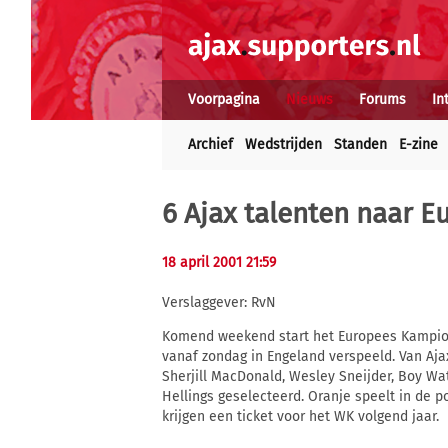
Voorpagina
Nieuws
Forums
In
Archief
Wedstrijden
Standen
E-zine
6 Ajax talenten naar 
18 april 2001 21:59
Verslaggever: RvN
Komend weekend start het Europees Kampioe
vanaf zondag in Engeland verspeeld. Van Aj
Sherjill MacDonald, Wesley Sneijder, Boy Wa
Hellings geselecteerd. Oranje speelt in de p
krijgen een ticket voor het WK volgend jaar.