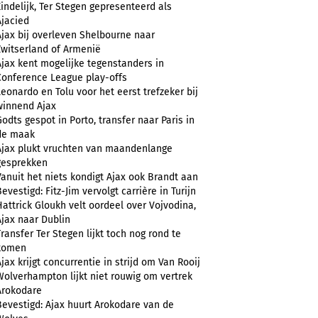
Eindelijk, Ter Stegen gepresenteerd als
Ajacied
Ajax bij overleven Shelbourne naar
Zwitserland of Armenië
Ajax kent mogelijke tegenstanders in
Conference League play-offs
Leonardo en Tolu voor het eerst trefzeker bij
winnend Ajax
Godts gespot in Porto, transfer naar Paris in
de maak
Ajax plukt vruchten van maandenlange
gesprekken
Vanuit het niets kondigt Ajax ook Brandt aan
evestigd: Fitz-Jim vervolgt carrière in Turijn
Hattrick Gloukh velt oordeel over Vojvodina,
Ajax naar Dublin
Transfer Ter Stegen lijkt toch nog rond te
komen
Ajax krijgt concurrentie in strijd om Van Rooij
Wolverhampton lijkt niet rouwig om vertrek
Arokodare
Bevestigd: Ajax huurt Arokodare van de