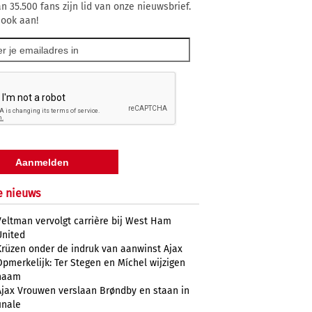
n 35.500 fans zijn lid van onze nieuwsbrief.
 ook aan!
e nieuws
Veltman vervolgt carrière bij West Ham
United
Krüzen onder de indruk van aanwinst Ajax
Opmerkelijk: Ter Stegen en Míchel wijzigen
naam
Ajax Vrouwen verslaan Brøndby en staan in
inale