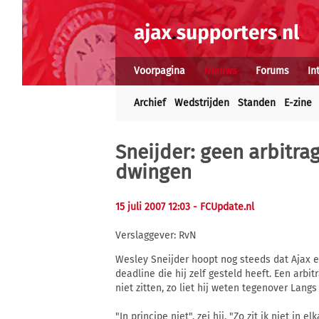
Voorpagina
Nieuws
Forums
In
Archief
Wedstrijden
Standen
E-zine
Sneijder: geen arbitra
dwingen
15 juli 2007 12:03
- FCUpdate.nl
Verslaggever: RvN
Wesley Sneijder hoopt nog steeds dat Ajax e
deadline die hij zelf gesteld heeft. Een arbit
niet zitten, zo liet hij weten tegenover Langs 
"In principe niet", zei hij. "Zo zit ik niet in e