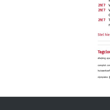
29/
7
29/
7
29/
7
Stel hie
Tagclo
aja
afwijking
complot
con
huiswerkoef
olympiakos