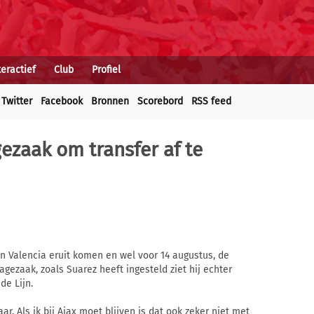
teractief
Club
Profiel
Twitter
Facebook
Bronnen
Scorebord
RSS feed
gezaak om transfer af te
n Valencia eruit komen en wel voor 14 augustus, de
ragezaak, zoals Suarez heeft ingesteld ziet hij echter
de Lijn.
lkaar. Als ik bij Ajax moet blijven is dat ook zeker niet met