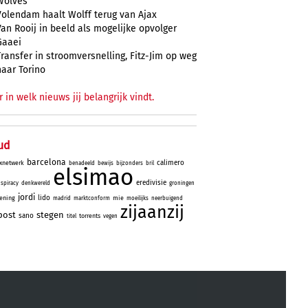
Wolves
Volendam haalt Wolff terug van Ajax
Van Rooij in beeld als mogelijke opvolger
Gaaei
Transfer in stroomversnelling, Fitz-Jim op weg
naar Torino
r in welk nieuws jij belangrijk vindt.
ud
barcelona
calimero
xnetwerk
benadeeld
bewijs
bijzonders
bril
elsimao
eredivisie
spiracy
denkwereld
groningen
jordi
lido
ening
mie
madrid
marktconform
moeilijks
neerbuigend
zijaanzij
post
stegen
sano
torrents
titel
vegen