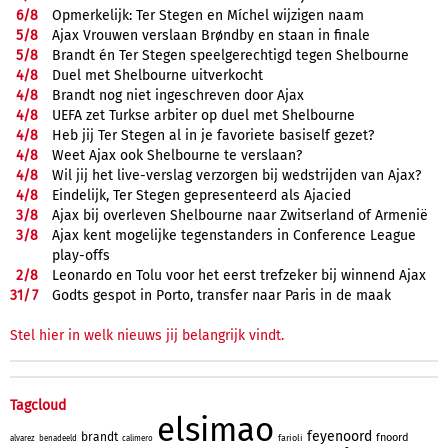
6/
8
Opmerkelijk: Ter Stegen en Míchel wijzigen naam
5/
8
Ajax Vrouwen verslaan Brøndby en staan in finale
5/
8
Brandt én Ter Stegen speelgerechtigd tegen Shelbourne
4/
8
Duel met Shelbourne uitverkocht
4/
8
Brandt nog niet ingeschreven door Ajax
4/
8
UEFA zet Turkse arbiter op duel met Shelbourne
4/
8
Heb jij Ter Stegen al in je favoriete basiself gezet?
4/
8
Weet Ajax ook Shelbourne te verslaan?
4/
8
Wil jij het live-verslag verzorgen bij wedstrijden van Ajax?
4/
8
Eindelijk, Ter Stegen gepresenteerd als Ajacied
3/
8
Ajax bij overleven Shelbourne naar Zwitserland of Armenië
3/
8
Ajax kent mogelijke tegenstanders in Conference League
play-offs
2/
8
Leonardo en Tolu voor het eerst trefzeker bij winnend Ajax
31/
7
Godts gespot in Porto, transfer naar Paris in de maak
Stel hier in welk nieuws jij belangrijk vindt.
Tagcloud
elsimao
feyenoord
brandt
fnoord
farioli
alvarez
benadeeld
calimero