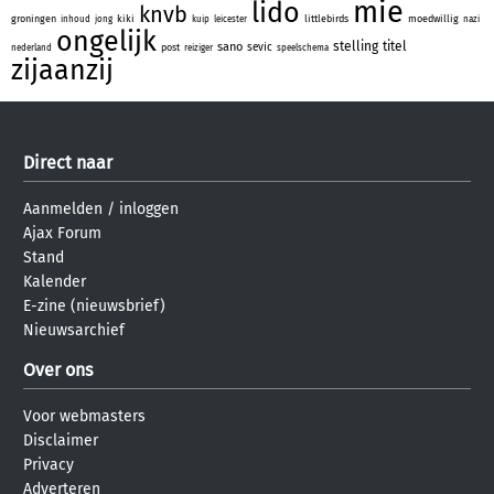
mie
lido
knvb
groningen
kiki
littlebirds
moedwillig
inhoud
jong
kuip
leicester
nazi
ongelijk
stelling
titel
sano
sevic
post
nederland
reiziger
speelschema
zijaanzij
Direct naar
Aanmelden
/
inloggen
Ajax Forum
Stand
Kalender
E-zine (nieuwsbrief)
Nieuwsarchief
Over ons
Voor webmasters
Disclaimer
Privacy
Adverteren