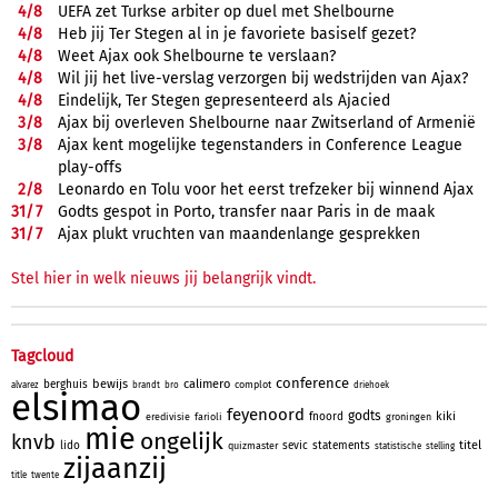
4/
8
UEFA zet Turkse arbiter op duel met Shelbourne
4/
8
Heb jij Ter Stegen al in je favoriete basiself gezet?
4/
8
Weet Ajax ook Shelbourne te verslaan?
4/
8
Wil jij het live-verslag verzorgen bij wedstrijden van Ajax?
4/
8
Eindelijk, Ter Stegen gepresenteerd als Ajacied
3/
8
Ajax bij overleven Shelbourne naar Zwitserland of Armenië
3/
8
Ajax kent mogelijke tegenstanders in Conference League
play-offs
2/
8
Leonardo en Tolu voor het eerst trefzeker bij winnend Ajax
31/
7
Godts gespot in Porto, transfer naar Paris in de maak
31/
7
Ajax plukt vruchten van maandenlange gesprekken
Stel hier in welk nieuws jij belangrijk vindt.
Tagcloud
conference
bewijs
calimero
berghuis
complot
alvarez
brandt
bro
driehoek
elsimao
feyenoord
godts
kiki
fnoord
eredivisie
farioli
groningen
mie
ongelijk
knvb
titel
lido
sevic
statements
quizmaster
statistische
stelling
zijaanzij
title
twente