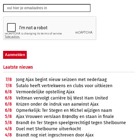
Laatste nieuws
7/
8
Jong Ajax begint nieuw seizoen met nederlaag
7/
8
Šutalo heeft vertrekwens en clubs voor uitkiezen
6/
8
Vermoedelijke opstelling Ajax
6/
8
Veltman vervolgt carrière bij West Ham United
6/
8
Krüzen onder de indruk van aanwinst Ajax
6/
8
Opmerkelijk: Ter Stegen en Míchel wijzigen naam
5/
8
Ajax Vrouwen verslaan Brøndby en staan in finale
5/
8
Brandt én Ter Stegen speelgerechtigd tegen Shelbourne
4/
8
Duel met Shelbourne uitverkocht
4/
8
Brandt nog niet ingeschreven door Ajax