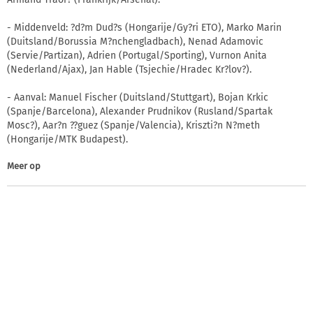
- Middenveld: ?d?m Dud?s (Hongarije/Gy?ri ETO), Marko Marin
(Duitsland/Borussia M?nchengladbach), Nenad Adamovic
(Servie/Partizan), Adrien (Portugal/Sporting), Vurnon Anita
(Nederland/Ajax), Jan Hable (Tsjechie/Hradec Kr?lov?).
- Aanval: Manuel Fischer (Duitsland/Stuttgart), Bojan Krkic
(Spanje/Barcelona), Alexander Prudnikov (Rusland/Spartak
Mosc?), Aar?n ??guez (Spanje/Valencia), Kriszti?n N?meth
(Hongarije/MTK Budapest).
Meer op