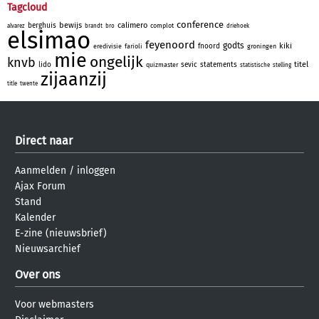
Tagcloud
conference
bewijs
calimero
berghuis
complot
alvarez
brandt
bro
driehoek
elsimao
feyenoord
godts
kiki
fnoord
eredivisie
farioli
groningen
mie
ongelijk
knvb
titel
lido
sevic
statements
quizmaster
statistische
stelling
zijaanzij
title
twente
Direct naar
Aanmelden
/
inloggen
Ajax Forum
Stand
Kalender
E-zine (nieuwsbrief)
Nieuwsarchief
Over ons
Voor webmasters