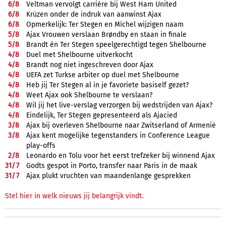
6/
8
Veltman vervolgt carrière bij West Ham United
6/
8
Krüzen onder de indruk van aanwinst Ajax
6/
8
Opmerkelijk: Ter Stegen en Míchel wijzigen naam
5/
8
Ajax Vrouwen verslaan Brøndby en staan in finale
5/
8
Brandt én Ter Stegen speelgerechtigd tegen Shelbourne
4/
8
Duel met Shelbourne uitverkocht
4/
8
Brandt nog niet ingeschreven door Ajax
4/
8
UEFA zet Turkse arbiter op duel met Shelbourne
4/
8
Heb jij Ter Stegen al in je favoriete basiself gezet?
4/
8
Weet Ajax ook Shelbourne te verslaan?
4/
8
Wil jij het live-verslag verzorgen bij wedstrijden van Ajax?
4/
8
Eindelijk, Ter Stegen gepresenteerd als Ajacied
3/
8
Ajax bij overleven Shelbourne naar Zwitserland of Armenië
3/
8
Ajax kent mogelijke tegenstanders in Conference League
play-offs
2/
8
Leonardo en Tolu voor het eerst trefzeker bij winnend Ajax
31/
7
Godts gespot in Porto, transfer naar Paris in de maak
31/
7
Ajax plukt vruchten van maandenlange gesprekken
Stel hier in welk nieuws jij belangrijk vindt.