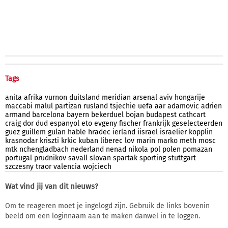
Tags
anita
afrika
vurnon
duitsland
meridian
arsenal
aviv
hongarije
maccabi
malul
partizan
rusland
tsjechie
uefa
aar
adamovic
adrien
armand
barcelona
bayern
bekerduel
bojan
budapest
cathcart
craig
dor
dud
espanyol
eto
evgeny
fischer
frankrijk
geselecteerden
guez
guillem
gulan
hable
hradec
ierland
iisrael
israelier
kopplin
krasnodar
kriszti
krkic
kuban
liberec
lov
marin
marko
meth
mosc
mtk
nchengladbach
nederland
nenad
nikola
pol
polen
pomazan
portugal
prudnikov
savall
slovan
spartak
sporting
stuttgart
szczesny
traor
valencia
wojciech
Wat vind jij van dit nieuws?
Om te reageren moet je ingelogd zijn. Gebruik de links bovenin
beeld om een loginnaam aan te maken danwel in te loggen.