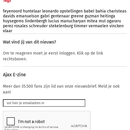
Tags
feyenoord
huntelaar
leonardo
opstellingen
babel
bahia
charisteas
davids
emanuelson
gabri
gentenaar
greene
guzman
heitinga
huysegems
lindenbergh
lucius
manucharyan
mitea
mul
ogararu
perez
rosales
schreuder
stekelenburg
timmer
vermaelen
vincken
vlaar
Wat vind jij van dit nieuws?
Om te reageren moet je eerst inloggen. Klik op de link
rechtsboven.
Ajax E-zine
Meer dan 35.500 fans zijn lid van onze nieuwsbrief. Meld je ook
aan!