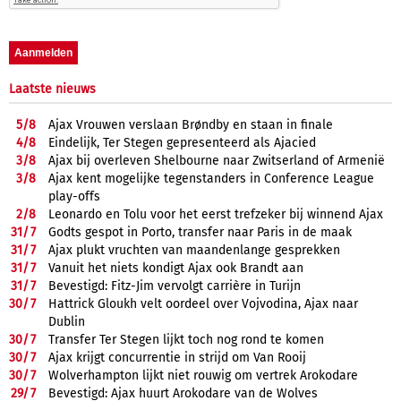
Laatste nieuws
5/
8
Ajax Vrouwen verslaan Brøndby en staan in finale
4/
8
Eindelijk, Ter Stegen gepresenteerd als Ajacied
3/
8
Ajax bij overleven Shelbourne naar Zwitserland of Armenië
3/
8
Ajax kent mogelijke tegenstanders in Conference League
play-offs
2/
8
Leonardo en Tolu voor het eerst trefzeker bij winnend Ajax
31/
7
Godts gespot in Porto, transfer naar Paris in de maak
31/
7
Ajax plukt vruchten van maandenlange gesprekken
31/
7
Vanuit het niets kondigt Ajax ook Brandt aan
31/
7
Bevestigd: Fitz-Jim vervolgt carrière in Turijn
30/
7
Hattrick Gloukh velt oordeel over Vojvodina, Ajax naar
Dublin
30/
7
Transfer Ter Stegen lijkt toch nog rond te komen
30/
7
Ajax krijgt concurrentie in strijd om Van Rooij
30/
7
Wolverhampton lijkt niet rouwig om vertrek Arokodare
29/
7
Bevestigd: Ajax huurt Arokodare van de Wolves