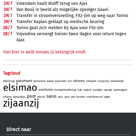
29/
7
Volendam haalt Wolff terug van Ajax
29/
7
Van Rooij in beeld als mogelijke opvolger Gaaei
29/
7
Transfer in stroomversnelling, Fitz-Jim op weg naar Torino
29/
7
Transfer Kaplan geklapt op medische keuring
28/
7
Torino gaat zich melden bij Ajax voor Fitz-Jim
28/
7
Vojvodina vervangt trainer twee dagen voor return tegen
Ajax
Stel hier in welk nieuws jij belangrijk vindt.
Tagcloud
ajaxnetwerk
calimero
afwijking
barcelona
complot
bewijs
bijzonders
bril
conspiracy
denkwereld
elsimao
eredivisie
huiswerkoefening
lido
madrid
moeilijks
napraat
neerbuigend
post
sano
offense
olympiakos
redrum
sevic
spot
titel
torrents
transferrecord
vegen
zijaanzij
Direct naar