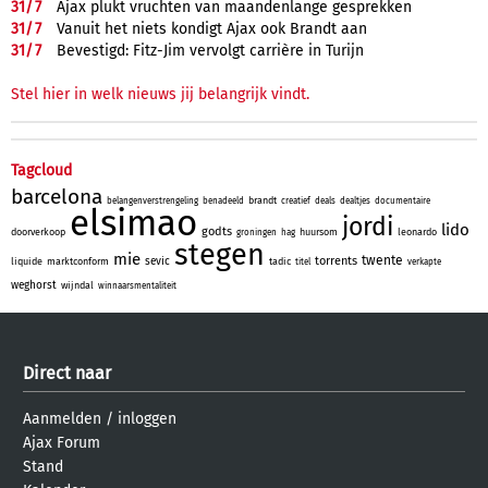
31/
7
Ajax plukt vruchten van maandenlange gesprekken
31/
7
Vanuit het niets kondigt Ajax ook Brandt aan
31/
7
Bevestigd: Fitz-Jim vervolgt carrière in Turijn
Stel hier in welk nieuws jij belangrijk vindt.
Tagcloud
barcelona
brandt
belangenverstrengeling
benadeeld
creatief
deals
dealtjes
documentaire
elsimao
jordi
lido
godts
doorverkoop
huursom
leonardo
groningen
hag
stegen
mie
twente
torrents
sevic
liquide
marktconform
tadic
titel
verkapte
weghorst
wijndal
winnaarsmentaliteit
Direct naar
Aanmelden
/
inloggen
Ajax Forum
Stand