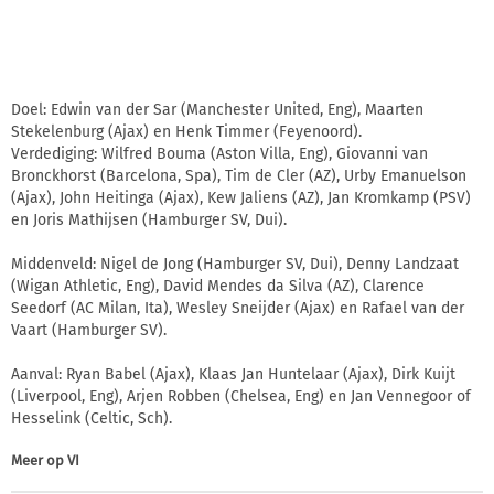
Doel: Edwin van der Sar (Manchester United, Eng), Maarten
Stekelenburg (Ajax) en Henk Timmer (Feyenoord).
Verdediging: Wilfred Bouma (Aston Villa, Eng), Giovanni van
Bronckhorst (Barcelona, Spa), Tim de Cler (AZ), Urby Emanuelson
(Ajax), John Heitinga (Ajax), Kew Jaliens (AZ), Jan Kromkamp (PSV)
en Joris Mathijsen (Hamburger SV, Dui).
Middenveld: Nigel de Jong (Hamburger SV, Dui), Denny Landzaat
(Wigan Athletic, Eng), David Mendes da Silva (AZ), Clarence
Seedorf (AC Milan, Ita), Wesley Sneijder (Ajax) en Rafael van der
Vaart (Hamburger SV).
Aanval: Ryan Babel (Ajax), Klaas Jan Huntelaar (Ajax), Dirk Kuijt
(Liverpool, Eng), Arjen Robben (Chelsea, Eng) en Jan Vennegoor of
Hesselink (Celtic, Sch).
Meer op
VI