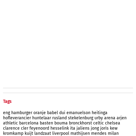
Tags
eng
hamburger
oranje
babel
dui
emanuelson
heitinga
hofleverancier
huntelaar
rusland
stekelenburg
urby
arena
arjen
athletic
barcelona
basten
bouma
bronckhorst
celtic
chelsea
clarence
cler
feyenoord
hesselink
ita
jaliens
jong
joris
kew
kromkamp
kuijt
landzaat
liverpool
mathijsen
mendes
milan