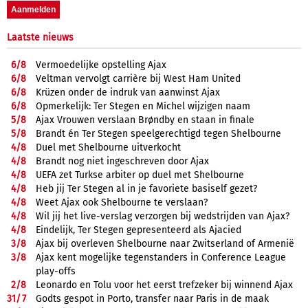
Laatste nieuws
6/
8
Vermoedelijke opstelling Ajax
6/
8
Veltman vervolgt carrière bij West Ham United
6/
8
Krüzen onder de indruk van aanwinst Ajax
6/
8
Opmerkelijk: Ter Stegen en Míchel wijzigen naam
5/
8
Ajax Vrouwen verslaan Brøndby en staan in finale
5/
8
Brandt én Ter Stegen speelgerechtigd tegen Shelbourne
4/
8
Duel met Shelbourne uitverkocht
4/
8
Brandt nog niet ingeschreven door Ajax
4/
8
UEFA zet Turkse arbiter op duel met Shelbourne
4/
8
Heb jij Ter Stegen al in je favoriete basiself gezet?
4/
8
Weet Ajax ook Shelbourne te verslaan?
4/
8
Wil jij het live-verslag verzorgen bij wedstrijden van Ajax?
4/
8
Eindelijk, Ter Stegen gepresenteerd als Ajacied
3/
8
Ajax bij overleven Shelbourne naar Zwitserland of Armenië
3/
8
Ajax kent mogelijke tegenstanders in Conference League
play-offs
2/
8
Leonardo en Tolu voor het eerst trefzeker bij winnend Ajax
31/
7
Godts gespot in Porto, transfer naar Paris in de maak