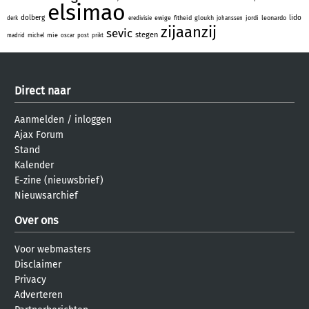
elsimao
dolberg
lido
ewige
fitheid
gloukh
jordi
leonardo
derk
eredivisie
johanssen
zijaanzij
sevic
stegen
mie
madrid
michel
oscar
post
prikt
Direct naar
Aanmelden
/
inloggen
Ajax Forum
Stand
Kalender
E-zine (nieuwsbrief)
Nieuwsarchief
Over ons
Voor webmasters
Disclaimer
Privacy
Adverteren