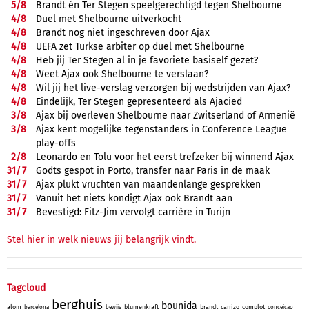
5/
8
Brandt én Ter Stegen speelgerechtigd tegen Shelbourne
4/
8
Duel met Shelbourne uitverkocht
4/
8
Brandt nog niet ingeschreven door Ajax
4/
8
UEFA zet Turkse arbiter op duel met Shelbourne
4/
8
Heb jij Ter Stegen al in je favoriete basiself gezet?
4/
8
Weet Ajax ook Shelbourne te verslaan?
4/
8
Wil jij het live-verslag verzorgen bij wedstrijden van Ajax?
4/
8
Eindelijk, Ter Stegen gepresenteerd als Ajacied
3/
8
Ajax bij overleven Shelbourne naar Zwitserland of Armenië
3/
8
Ajax kent mogelijke tegenstanders in Conference League
play-offs
2/
8
Leonardo en Tolu voor het eerst trefzeker bij winnend Ajax
31/
7
Godts gespot in Porto, transfer naar Paris in de maak
31/
7
Ajax plukt vruchten van maandenlange gesprekken
31/
7
Vanuit het niets kondigt Ajax ook Brandt aan
31/
7
Bevestigd: Fitz-Jim vervolgt carrière in Turijn
Stel hier in welk nieuws jij belangrijk vindt.
Tagcloud
berghuis
bounida
alom
blumenkraft
brandt
carrizo
complot
barcelona
bewijs
conceicao