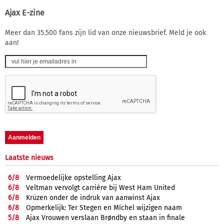
Ajax E-zine
Meer dan 35.500 fans zijn lid van onze nieuwsbrief. Meld je ook
aan!
Laatste nieuws
6/
8
Vermoedelijke opstelling Ajax
6/
8
Veltman vervolgt carrière bij West Ham United
6/
8
Krüzen onder de indruk van aanwinst Ajax
6/
8
Opmerkelijk: Ter Stegen en Míchel wijzigen naam
5/
8
Ajax Vrouwen verslaan Brøndby en staan in finale