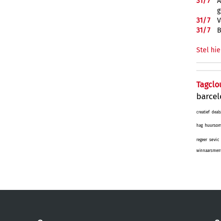
31/
7
A
g
31/
7
V
31/
7
B
Stel hie
Tagclo
barce
creatief
deals
huurso
hag
sevic
regeer
winnaarsmenta