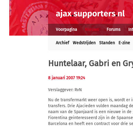
Voorpagina
Nieuws
Forums
In
Archief
Wedstrijden
Standen
E-zine
Huntelaar, Gabri en Gry
8 januari 2007 19:24
Verslaggever: RvN
Nu de transfermarkt weer open is, wordt er i
transfers. Drie Ajacieden vulden maandag de 
naam van de Spanjaard is een nieuwe in de g
Fiorentina geinteresseerd zijn in de Spaanse
Barcelona en heeft een contract voor drie s