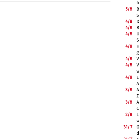
f
5/
8
B
S
4/
8
D
4/
8
B
4/
8
U
S
4/
8
H
g
4/
8
W
4/
8
W
w
4/
8
E
A
3/
8
A
Z
3/
8
A
C
2/
8
L
w
31/
7
G
d