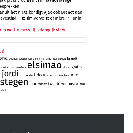
jax plukt vruchten van maandenlange
esprekken
anuit het niets kondigt Ajax ook Brandt aan
evestigd: Fitz-Jim vervolgt carrière in Turijn
r in welk nieuws jij belangrijk vindt.
ud
lona
brandt
belangenverstrengeling
berghuis
blind
blumenkraft
elsimao
godts
dealtjes
documentaire
gloukh
jordi
lido
mie
leonardo
m
liquide
marktconform
stegen
twente
weghorst
tadic
torrents
wijndal
liteit