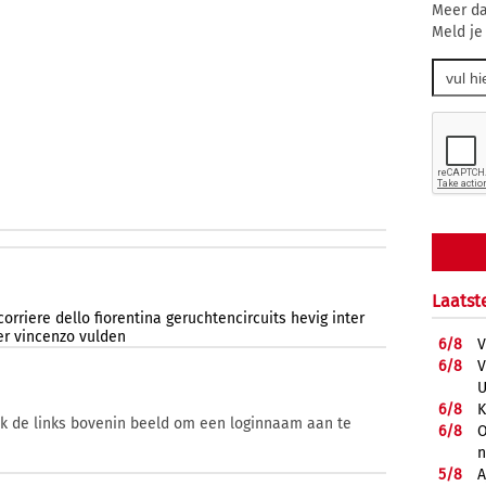
Meer da
Meld je
Laatst
corriere
dello
fiorentina
geruchtencircuits
hevig
inter
er
vincenzo
vulden
6/
8
V
6/
8
V
U
6/
8
K
ik de links bovenin beeld om een loginnaam aan te
6/
8
O
5/
8
A