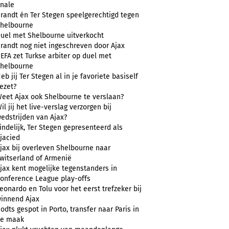
inale
randt én Ter Stegen speelgerechtigd tegen
helbourne
uel met Shelbourne uitverkocht
randt nog niet ingeschreven door Ajax
EFA zet Turkse arbiter op duel met
helbourne
eb jij Ter Stegen al in je favoriete basiself
ezet?
eet Ajax ook Shelbourne te verslaan?
il jij het live-verslag verzorgen bij
edstrijden van Ajax?
indelijk, Ter Stegen gepresenteerd als
jacied
jax bij overleven Shelbourne naar
witserland of Armenië
jax kent mogelijke tegenstanders in
onference League play-offs
eonardo en Tolu voor het eerst trefzeker bij
innend Ajax
odts gespot in Porto, transfer naar Paris in
e maak