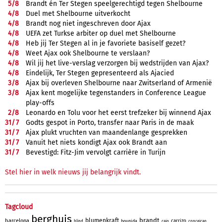
5/
8
Brandt én Ter Stegen speelgerechtigd tegen Shelbourne
4/
8
Duel met Shelbourne uitverkocht
4/
8
Brandt nog niet ingeschreven door Ajax
4/
8
UEFA zet Turkse arbiter op duel met Shelbourne
4/
8
Heb jij Ter Stegen al in je favoriete basiself gezet?
4/
8
Weet Ajax ook Shelbourne te verslaan?
4/
8
Wil jij het live-verslag verzorgen bij wedstrijden van Ajax?
4/
8
Eindelijk, Ter Stegen gepresenteerd als Ajacied
3/
8
Ajax bij overleven Shelbourne naar Zwitserland of Armenië
3/
8
Ajax kent mogelijke tegenstanders in Conference League
play-offs
2/
8
Leonardo en Tolu voor het eerst trefzeker bij winnend Ajax
31/
7
Godts gespot in Porto, transfer naar Paris in de maak
31/
7
Ajax plukt vruchten van maandenlange gesprekken
31/
7
Vanuit het niets kondigt Ajax ook Brandt aan
31/
7
Bevestigd: Fitz-Jim vervolgt carrière in Turijn
Stel hier in welk nieuws jij belangrijk vindt.
Tagcloud
berghuis
brandt
blumenkraft
barcelona
carrizo
bounida
blind
caio
conceicao