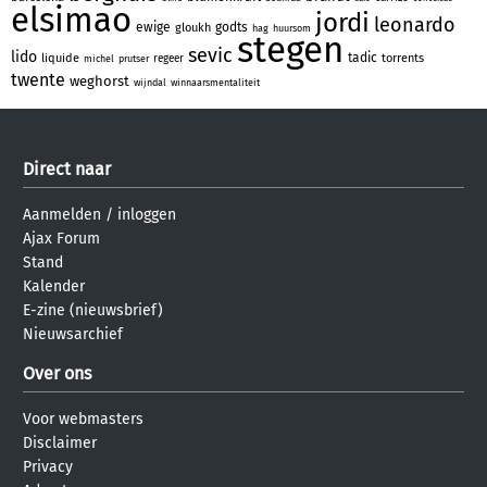
elsimao
jordi
leonardo
ewige
godts
gloukh
hag
huursom
stegen
sevic
lido
tadic
liquide
torrents
regeer
michel
prutser
twente
weghorst
wijndal
winnaarsmentaliteit
Direct naar
Aanmelden
/
inloggen
Ajax Forum
Stand
Kalender
E-zine (nieuwsbrief)
Nieuwsarchief
Over ons
Voor webmasters
Disclaimer
Privacy