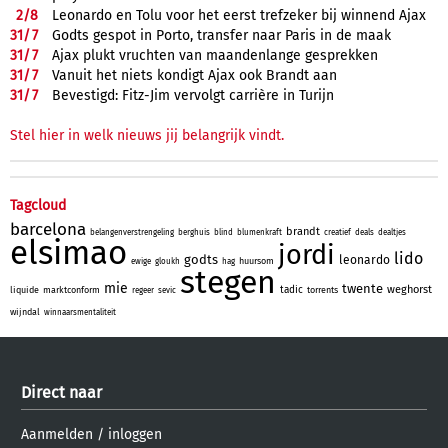
2/
8
Leonardo en Tolu voor het eerst trefzeker bij winnend Ajax
31/
7
Godts gespot in Porto, transfer naar Paris in de maak
31/
7
Ajax plukt vruchten van maandenlange gesprekken
31/
7
Vanuit het niets kondigt Ajax ook Brandt aan
31/
7
Bevestigd: Fitz-Jim vervolgt carrière in Turijn
Stel hier in welk nieuws jij belangrijk vindt.
Tagcloud
barcelona
brandt
belangenverstrengeling
berghuis
blind
blumenkraft
creatief
deals
dealtjes
elsimao
jordi
lido
godts
leonardo
huursom
ewige
gloukh
hag
stegen
mie
twente
weghorst
tadic
liquide
marktconform
torrents
regeer
sevic
wijndal
winnaarsmentaliteit
Direct naar
Aanmelden
/
inloggen