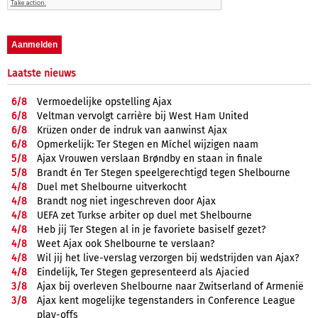
Laatste nieuws
6/
8
Vermoedelijke opstelling Ajax
6/
8
Veltman vervolgt carrière bij West Ham United
6/
8
Krüzen onder de indruk van aanwinst Ajax
6/
8
Opmerkelijk: Ter Stegen en Míchel wijzigen naam
5/
8
Ajax Vrouwen verslaan Brøndby en staan in finale
5/
8
Brandt én Ter Stegen speelgerechtigd tegen Shelbourne
4/
8
Duel met Shelbourne uitverkocht
4/
8
Brandt nog niet ingeschreven door Ajax
4/
8
UEFA zet Turkse arbiter op duel met Shelbourne
4/
8
Heb jij Ter Stegen al in je favoriete basiself gezet?
4/
8
Weet Ajax ook Shelbourne te verslaan?
4/
8
Wil jij het live-verslag verzorgen bij wedstrijden van Ajax?
4/
8
Eindelijk, Ter Stegen gepresenteerd als Ajacied
3/
8
Ajax bij overleven Shelbourne naar Zwitserland of Armenië
3/
8
Ajax kent mogelijke tegenstanders in Conference League
play-offs