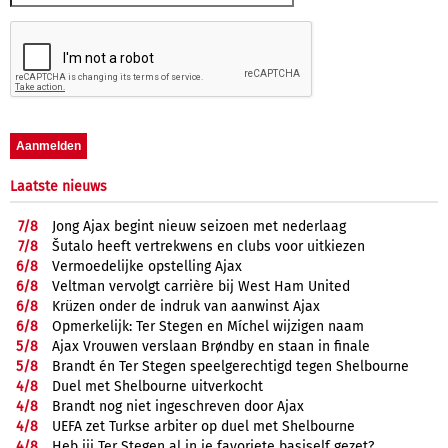
Laatste nieuws
7/
8
Jong Ajax begint nieuw seizoen met nederlaag
7/
8
Šutalo heeft vertrekwens en clubs voor uitkiezen
6/
8
Vermoedelijke opstelling Ajax
6/
8
Veltman vervolgt carrière bij West Ham United
6/
8
Krüzen onder de indruk van aanwinst Ajax
6/
8
Opmerkelijk: Ter Stegen en Míchel wijzigen naam
5/
8
Ajax Vrouwen verslaan Brøndby en staan in finale
5/
8
Brandt én Ter Stegen speelgerechtigd tegen Shelbourne
4/
8
Duel met Shelbourne uitverkocht
4/
8
Brandt nog niet ingeschreven door Ajax
4/
8
UEFA zet Turkse arbiter op duel met Shelbourne
4/
8
Heb jij Ter Stegen al in je favoriete basiself gezet?