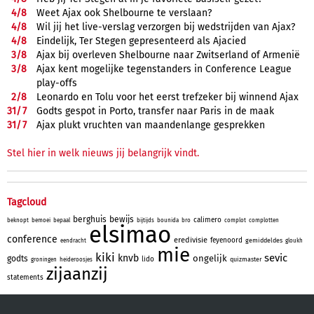
4/
8
Weet Ajax ook Shelbourne te verslaan?
4/
8
Wil jij het live-verslag verzorgen bij wedstrijden van Ajax?
4/
8
Eindelijk, Ter Stegen gepresenteerd als Ajacied
3/
8
Ajax bij overleven Shelbourne naar Zwitserland of Armenië
3/
8
Ajax kent mogelijke tegenstanders in Conference League
play-offs
2/
8
Leonardo en Tolu voor het eerst trefzeker bij winnend Ajax
31/
7
Godts gespot in Porto, transfer naar Paris in de maak
31/
7
Ajax plukt vruchten van maandenlange gesprekken
Stel hier in welk nieuws jij belangrijk vindt.
Tagcloud
berghuis
bewijs
calimero
beknopt
bemoei
bepaal
bijtijds
bounida
bro
complot
complotten
elsimao
conference
eredivisie
feyenoord
gemiddeldes
eendracht
gloukh
mie
kiki
sevic
knvb
ongelijk
godts
lido
quizmaster
groningen
heideroosjes
zijaanzij
statements