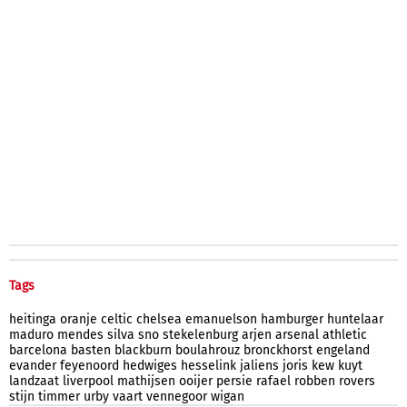
Tags
heitinga
oranje
celtic
chelsea
emanuelson
hamburger
huntelaar
maduro
mendes
silva
sno
stekelenburg
arjen
arsenal
athletic
barcelona
basten
blackburn
boulahrouz
bronckhorst
engeland
evander
feyenoord
hedwiges
hesselink
jaliens
joris
kew
kuyt
landzaat
liverpool
mathijsen
ooijer
persie
rafael
robben
rovers
stijn
timmer
urby
vaart
vennegoor
wigan