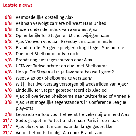
Laatste nieuws
6/
8
Vermoedelijke opstelling Ajax
6/
8
Veltman vervolgt carrière bij West Ham United
6/
8
Krüzen onder de indruk van aanwinst Ajax
6/
8
Opmerkelijk: Ter Stegen en Míchel wijzigen naam
5/
8
Ajax Vrouwen verslaan Brøndby en staan in finale
5/
8
Brandt én Ter Stegen speelgerechtigd tegen Shelbourne
4/
8
Duel met Shelbourne uitverkocht
4/
8
Brandt nog niet ingeschreven door Ajax
4/
8
UEFA zet Turkse arbiter op duel met Shelbourne
4/
8
Heb jij Ter Stegen al in je favoriete basiself gezet?
4/
8
Weet Ajax ook Shelbourne te verslaan?
4/
8
Wil jij het live-verslag verzorgen bij wedstrijden van Ajax?
4/
8
Eindelijk, Ter Stegen gepresenteerd als Ajacied
3/
8
Ajax bij overleven Shelbourne naar Zwitserland of Armenië
3/
8
Ajax kent mogelijke tegenstanders in Conference League
play-offs
2/
8
Leonardo en Tolu voor het eerst trefzeker bij winnend Ajax
31/
7
Godts gespot in Porto, transfer naar Paris in de maak
31/
7
Ajax plukt vruchten van maandenlange gesprekken
31/
7
Vanuit het niets kondigt Ajax ook Brandt aan