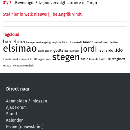
31/
7
Bevestigd: Fitz-Jim vervolgt carrière in Turijn
Stel hier in welk nieuws jij belangrijk vindt.
Tagcloud
barcelona
brandt
belangenverstrengeling
berghuis
blind
blumenkraft
creatief
deals
dealtjes
elsimao
jordi
lido
godts
leonardo
huursom
ewige
gloukh
hag
stegen
mie
twente
weghorst
tadic
liquide
marktconform
torrents
regeer
sevic
wijndal
winnaarsmentaliteit
Direct naar
Aanmelden
/
inloggen
Ajax Forum
Stand
Kalender
E-zine (nieuwsbrief)