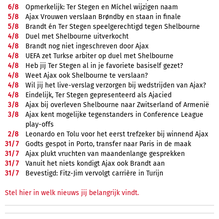
6/
8
Opmerkelijk: Ter Stegen en Míchel wijzigen naam
5/
8
Ajax Vrouwen verslaan Brøndby en staan in finale
5/
8
Brandt én Ter Stegen speelgerechtigd tegen Shelbourne
4/
8
Duel met Shelbourne uitverkocht
4/
8
Brandt nog niet ingeschreven door Ajax
4/
8
UEFA zet Turkse arbiter op duel met Shelbourne
4/
8
Heb jij Ter Stegen al in je favoriete basiself gezet?
4/
8
Weet Ajax ook Shelbourne te verslaan?
4/
8
Wil jij het live-verslag verzorgen bij wedstrijden van Ajax?
4/
8
Eindelijk, Ter Stegen gepresenteerd als Ajacied
3/
8
Ajax bij overleven Shelbourne naar Zwitserland of Armenië
3/
8
Ajax kent mogelijke tegenstanders in Conference League
play-offs
2/
8
Leonardo en Tolu voor het eerst trefzeker bij winnend Ajax
31/
7
Godts gespot in Porto, transfer naar Paris in de maak
31/
7
Ajax plukt vruchten van maandenlange gesprekken
31/
7
Vanuit het niets kondigt Ajax ook Brandt aan
31/
7
Bevestigd: Fitz-Jim vervolgt carrière in Turijn
Stel hier in welk nieuws jij belangrijk vindt.