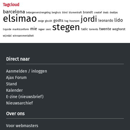
Tagcloud
barcelona
brandt
belangenverstrengeling
berghuis
blind
blumenkraft
creatief
deals
dealtjes
elsimao
jordi
lido
godts
leonardo
huursom
ewige
gloukh
hag
stegen
mie
twente
weghorst
tadic
liquide
marktconform
torrents
regeer
sevic
wijndal
winnaarsmentaliteit
Direct naar
Aanmelden
/
inloggen
Ajax Forum
Stand
Kalender
E-zine (nieuwsbrief)
Nieuwsarchief
Over ons
Voor webmasters