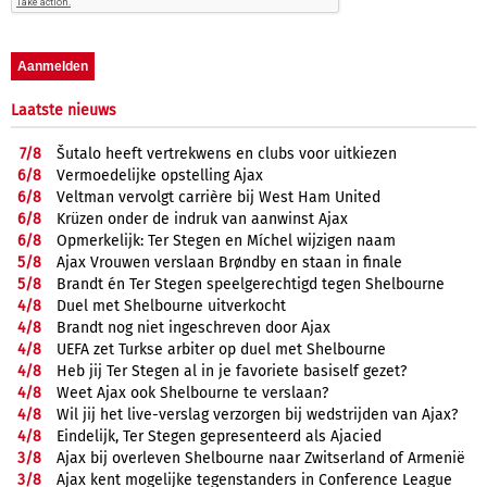
Laatste nieuws
7/
8
Šutalo heeft vertrekwens en clubs voor uitkiezen
6/
8
Vermoedelijke opstelling Ajax
6/
8
Veltman vervolgt carrière bij West Ham United
6/
8
Krüzen onder de indruk van aanwinst Ajax
6/
8
Opmerkelijk: Ter Stegen en Míchel wijzigen naam
5/
8
Ajax Vrouwen verslaan Brøndby en staan in finale
5/
8
Brandt én Ter Stegen speelgerechtigd tegen Shelbourne
4/
8
Duel met Shelbourne uitverkocht
4/
8
Brandt nog niet ingeschreven door Ajax
4/
8
UEFA zet Turkse arbiter op duel met Shelbourne
4/
8
Heb jij Ter Stegen al in je favoriete basiself gezet?
4/
8
Weet Ajax ook Shelbourne te verslaan?
4/
8
Wil jij het live-verslag verzorgen bij wedstrijden van Ajax?
4/
8
Eindelijk, Ter Stegen gepresenteerd als Ajacied
3/
8
Ajax bij overleven Shelbourne naar Zwitserland of Armenië
3/
8
Ajax kent mogelijke tegenstanders in Conference League