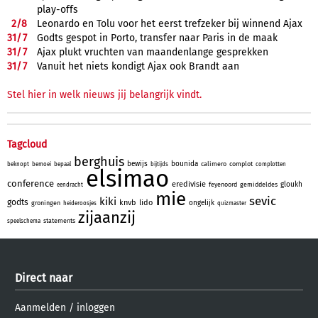
play-offs
2/
8
Leonardo en Tolu voor het eerst trefzeker bij winnend Ajax
31/
7
Godts gespot in Porto, transfer naar Paris in de maak
31/
7
Ajax plukt vruchten van maandenlange gesprekken
31/
7
Vanuit het niets kondigt Ajax ook Brandt aan
Stel hier in welk nieuws jij belangrijk vindt.
Tagcloud
berghuis
bewijs
bounida
calimero
complot
beknopt
bemoei
bepaal
bijtijds
complotten
elsimao
conference
eredivisie
gloukh
feyenoord
gemiddeldes
eendracht
mie
sevic
kiki
godts
knvb
lido
ongelijk
groningen
heideroosjes
quizmaster
zijaanzij
statements
speelschema
Direct naar
Aanmelden
/
inloggen