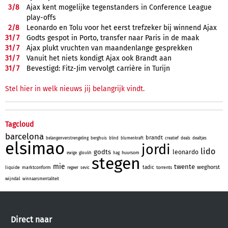
3/
8
Ajax kent mogelijke tegenstanders in Conference League
play-offs
2/
8
Leonardo en Tolu voor het eerst trefzeker bij winnend Ajax
31/
7
Godts gespot in Porto, transfer naar Paris in de maak
31/
7
Ajax plukt vruchten van maandenlange gesprekken
31/
7
Vanuit het niets kondigt Ajax ook Brandt aan
31/
7
Bevestigd: Fitz-Jim vervolgt carrière in Turijn
Stel hier in welk nieuws jij belangrijk vindt.
Tagcloud
barcelona
brandt
belangenverstrengeling
berghuis
blind
blumenkraft
creatief
deals
dealtjes
elsimao
jordi
lido
godts
leonardo
huursom
ewige
gloukh
hag
stegen
mie
twente
weghorst
tadic
liquide
marktconform
torrents
regeer
sevic
wijndal
winnaarsmentaliteit
Direct naar