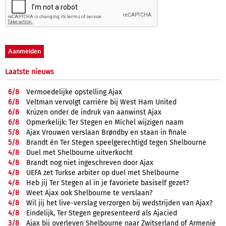
Laatste nieuws
6/
8
Vermoedelijke opstelling Ajax
6/
8
Veltman vervolgt carrière bij West Ham United
6/
8
Krüzen onder de indruk van aanwinst Ajax
6/
8
Opmerkelijk: Ter Stegen en Míchel wijzigen naam
5/
8
Ajax Vrouwen verslaan Brøndby en staan in finale
5/
8
Brandt én Ter Stegen speelgerechtigd tegen Shelbourne
4/
8
Duel met Shelbourne uitverkocht
4/
8
Brandt nog niet ingeschreven door Ajax
4/
8
UEFA zet Turkse arbiter op duel met Shelbourne
4/
8
Heb jij Ter Stegen al in je favoriete basiself gezet?
4/
8
Weet Ajax ook Shelbourne te verslaan?
4/
8
Wil jij het live-verslag verzorgen bij wedstrijden van Ajax?
4/
8
Eindelijk, Ter Stegen gepresenteerd als Ajacied
3/
8
Ajax bij overleven Shelbourne naar Zwitserland of Armenië