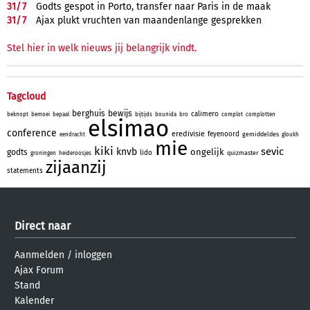
31/
7
Godts gespot in Porto, transfer naar Paris in de maak
31/
7
Ajax plukt vruchten van maandenlange gesprekken
Stel hier in welk nieuws jij belangrijk vindt.
Tagcloud
berghuis
bewijs
calimero
beknopt
bemoei
bepaal
bijtijds
bounida
bro
complot
complotten
elsimao
conference
eredivisie
feyenoord
gemiddeldes
eendracht
gloukh
mie
kiki
sevic
knvb
ongelijk
godts
lido
quizmaster
groningen
heideroosjes
zijaanzij
statements
Direct naar
Aanmelden
/
inloggen
Ajax Forum
Stand
Kalender