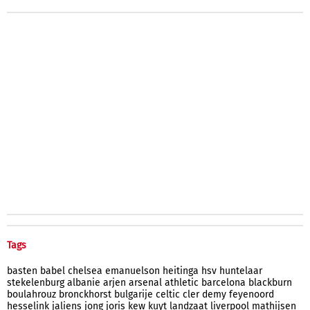
Tags
basten
babel
chelsea
emanuelson
heitinga
hsv
huntelaar
stekelenburg
albanie
arjen
arsenal
athletic
barcelona
blackburn
boulahrouz
bronckhorst
bulgarije
celtic
cler
demy
feyenoord
hesselink
jaliens
jong
joris
kew
kuyt
landzaat
liverpool
mathijsen