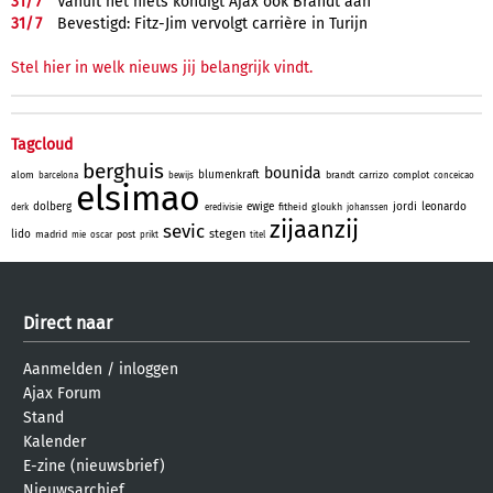
31/
7
Vanuit het niets kondigt Ajax ook Brandt aan
31/
7
Bevestigd: Fitz-Jim vervolgt carrière in Turijn
Stel hier in welk nieuws jij belangrijk vindt.
Tagcloud
berghuis
bounida
blumenkraft
alom
brandt
carrizo
complot
barcelona
bewijs
conceicao
elsimao
dolberg
ewige
jordi
leonardo
fitheid
gloukh
derk
eredivisie
johanssen
zijaanzij
sevic
stegen
lido
madrid
post
mie
oscar
prikt
titel
Direct naar
Aanmelden
/
inloggen
Ajax Forum
Stand
Kalender
E-zine (nieuwsbrief)
Nieuwsarchief