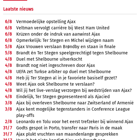
Laatste nieuws
6/
8
Vermoedelijke opstelling Ajax
6/
8
Veltman vervolgt carrière bij West Ham United
6/
8
Krüzen onder de indruk van aanwinst Ajax
6/
8
Opmerkelijk: Ter Stegen en Míchel wijzigen naam
5/
8
Ajax Vrouwen verslaan Brøndby en staan in finale
5/
8
Brandt én Ter Stegen speelgerechtigd tegen Shelbourne
4/
8
Duel met Shelbourne uitverkocht
4/
8
Brandt nog niet ingeschreven door Ajax
4/
8
UEFA zet Turkse arbiter op duel met Shelbourne
4/
8
Heb jij Ter Stegen al in je favoriete basiself gezet?
4/
8
Weet Ajax ook Shelbourne te verslaan?
4/
8
Wil jij het live-verslag verzorgen bij wedstrijden van Ajax?
4/
8
Eindelijk, Ter Stegen gepresenteerd als Ajacied
3/
8
Ajax bij overleven Shelbourne naar Zwitserland of Armenië
3/
8
Ajax kent mogelijke tegenstanders in Conference League
play-offs
2/
8
Leonardo en Tolu voor het eerst trefzeker bij winnend Ajax
31/
7
Godts gespot in Porto, transfer naar Paris in de maak
31/
7
Ajax plukt vruchten van maandenlange gesprekken