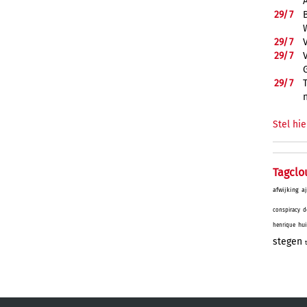
29/
7
29/
7
29/
7
29/
7
Stel hie
Tagclo
afwijking
a
conspiracy
d
hu
henrique
stegen