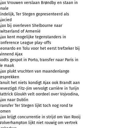
Ajax Vrouwen verslaan Brøndby en staan in
inale
Eindelijk, Ter Stegen gepresenteerd als
Ajacied
Ajax bij overleven Shelbourne naar
Zwitserland of Armenië
Ajax kent mogelijke tegenstanders in
Conference League play-offs
Leonardo en Tolu voor het eerst trefzeker bij
winnend Ajax
Godts gespot in Porto, transfer naar Paris in
de maak
Ajax plukt vruchten van maandenlange
gesprekken
Vanuit het niets kondigt Ajax ook Brandt aan
evestigd: Fitz-Jim vervolgt carrière in Turijn
Hattrick Gloukh velt oordeel over Vojvodina,
Ajax naar Dublin
Transfer Ter Stegen lijkt toch nog rond te
komen
Ajax krijgt concurrentie in strijd om Van Rooij
Wolverhampton lijkt niet rouwig om vertrek