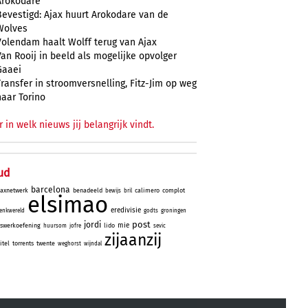
Arokodare
Bevestigd: Ajax huurt Arokodare van de
Wolves
Volendam haalt Wolff terug van Ajax
Van Rooij in beeld als mogelijke opvolger
Gaaei
Transfer in stroomversnelling, Fitz-Jim op weg
naar Torino
r in welk nieuws jij belangrijk vindt.
ud
barcelona
jaxnetwerk
benadeeld
calimero
complot
bewijs
bril
elsimao
eredivisie
enkwereld
godts
groningen
post
jordi
mie
iswerkoefening
lido
huursom
jofre
sevic
zijaanzij
titel
torrents
twente
weghorst
wijndal