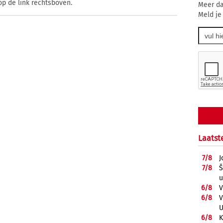
op de link rechtsboven.
Meer da
Meld je
Laatst
7/
8
J
7/
8
Š
u
6/
8
V
6/
8
V
U
6/
8
K