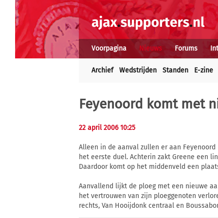
Voorpagina
Nieuws
Forums
In
Archief
Wedstrijden
Standen
E-zine
Feyenoord komt met ni
22 april 2006 10:25
Alleen in de aanval zullen er aan Feyenoord 
het eerste duel. Achterin zakt Greene een l
Daardoor komt op het middenveld een plaats
Aanvallend lijkt de ploeg met een nieuwe aa
het vertrouwen van zijn ploeggenoten verlor
rechts, Van Hooijdonk centraal en Boussabon