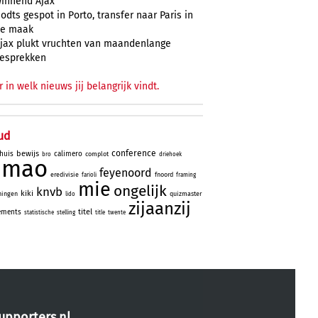
innend Ajax
odts gespot in Porto, transfer naar Paris in
e maak
jax plukt vruchten van maandenlange
esprekken
r in welk nieuws jij belangrijk vindt.
ud
conference
bewijs
huis
calimero
complot
bro
driehoek
simao
feyenoord
eredivisie
fnoord
farioli
framing
mie
ongelijk
knvb
kiki
ningen
quizmaster
lido
zijaanzij
titel
ements
statistische
stelling
title
twente
upporters.nl