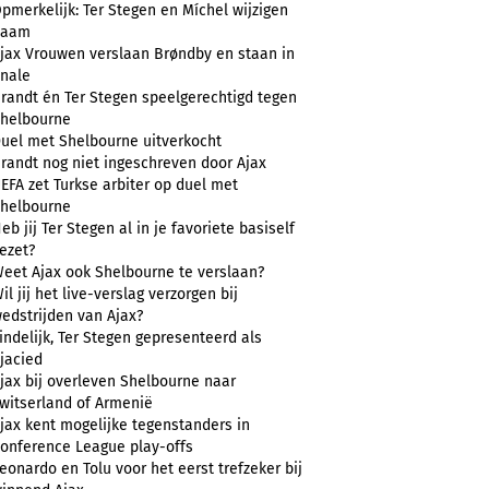
pmerkelijk: Ter Stegen en Míchel wijzigen
naam
jax Vrouwen verslaan Brøndby en staan in
inale
randt én Ter Stegen speelgerechtigd tegen
helbourne
uel met Shelbourne uitverkocht
randt nog niet ingeschreven door Ajax
EFA zet Turkse arbiter op duel met
helbourne
eb jij Ter Stegen al in je favoriete basiself
ezet?
eet Ajax ook Shelbourne te verslaan?
il jij het live-verslag verzorgen bij
edstrijden van Ajax?
indelijk, Ter Stegen gepresenteerd als
jacied
jax bij overleven Shelbourne naar
witserland of Armenië
jax kent mogelijke tegenstanders in
onference League play-offs
eonardo en Tolu voor het eerst trefzeker bij