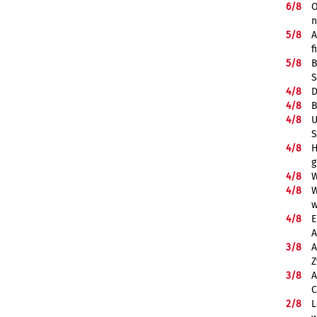
6/
8
O
5/
8
A
f
5/
8
B
S
4/
8
D
4/
8
B
4/
8
U
S
4/
8
H
g
4/
8
W
4/
8
W
w
4/
8
E
A
3/
8
A
Z
3/
8
A
C
2/
8
L