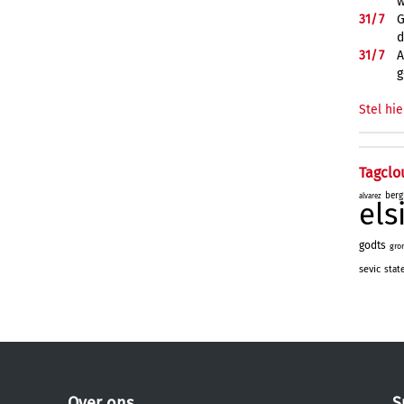
w
31/
7
G
d
31/
7
A
g
Stel hie
Tagclo
berg
alvarez
el
godts
gro
sevic
stat
Over ons
S