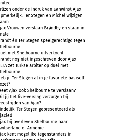
nited
rüzen onder de indruk van aanwinst Ajax
pmerkelijk: Ter Stegen en Míchel wijzigen
naam
jax Vrouwen verslaan Brøndby en staan in
inale
randt én Ter Stegen speelgerechtigd tegen
helbourne
uel met Shelbourne uitverkocht
randt nog niet ingeschreven door Ajax
EFA zet Turkse arbiter op duel met
helbourne
eb jij Ter Stegen al in je favoriete basiself
ezet?
eet Ajax ook Shelbourne te verslaan?
il jij het live-verslag verzorgen bij
edstrijden van Ajax?
indelijk, Ter Stegen gepresenteerd als
jacied
jax bij overleven Shelbourne naar
witserland of Armenië
jax kent mogelijke tegenstanders in