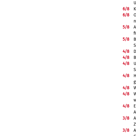
U
6/
8
K
6/
8
O
5/
8
A
f
5/
8
B
S
4/
8
D
4/
8
B
4/
8
U
S
4/
8
H
g
4/
8
W
4/
8
W
w
4/
8
E
A
3/
8
A
Z
3/
8
A