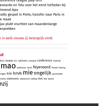
onference League play-offs
eonardo en Tolu voor het eerst trefzeker bij
innend Ajax
odts gespot in Porto, transfer naar Paris in
e maak
jax plukt vruchten van maandenlange
esprekken
r in welk nieuws jij belangrijk vindt.
ud
conference
bewijs
huis
calimero
complot
bro
driehoek
simao
feyenoord
eredivisie
fnoord
farioli
framing
mie
ongelijk
knvb
kiki
ningen
quizmaster
titel
statements
schema
statistische
stelling
title
twente
nzij