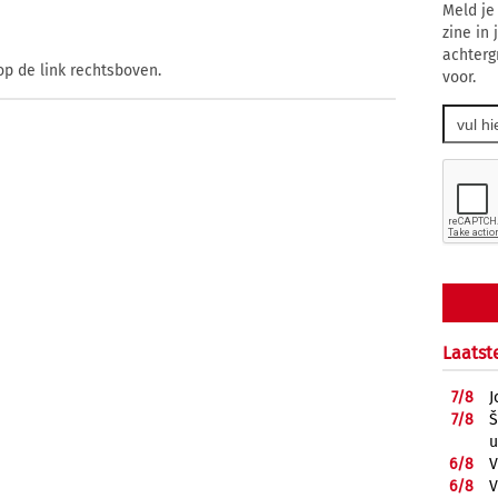
Meld je
zine in
achterg
op de link rechtsboven.
voor.
Laatst
7/
8
J
7/
8
Š
u
6/
8
V
6/
8
V