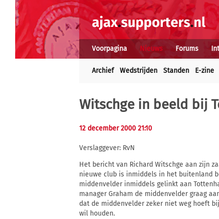
Voorpagina
Nieuws
Forums
In
Archief
Wedstrijden
Standen
E-zine
Witschge in beeld bij
12 december 2000 21:10
Verslaggever: RvN
Het bericht van Richard Witschge aan zijn 
nieuwe club is inmiddels in het buitenland 
middenvelder inmiddels gelinkt aan Tottenh
manager Graham de middenvelder graag aan z
dat de middenvelder zeker niet weg hoeft bij 
wil houden.