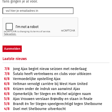
fans gingen je al voor.
Laatste nieuws
7/
8
Jong Ajax begint nieuw seizoen met nederlaag
7/
8
Šutalo heeft vertrekwens en clubs voor uitkiezen
6/
8
Vermoedelijke opstelling Ajax
6/
8
Veltman vervolgt carrière bij West Ham United
6/
8
Krüzen onder de indruk van aanwinst Ajax
6/
8
Opmerkelijk: Ter Stegen en Míchel wijzigen naam
5/
8
Ajax Vrouwen verslaan Brøndby en staan in finale
5/
8
Brandt én Ter Stegen speelgerechtigd tegen Shelbourne
4/
8
Duel met Shelbourne uitverkocht