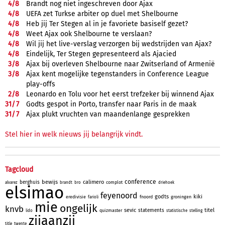
4/
8
Brandt nog niet ingeschreven door Ajax
4/
8
UEFA zet Turkse arbiter op duel met Shelbourne
4/
8
Heb jij Ter Stegen al in je favoriete basiself gezet?
4/
8
Weet Ajax ook Shelbourne te verslaan?
4/
8
Wil jij het live-verslag verzorgen bij wedstrijden van Ajax?
4/
8
Eindelijk, Ter Stegen gepresenteerd als Ajacied
3/
8
Ajax bij overleven Shelbourne naar Zwitserland of Armenië
3/
8
Ajax kent mogelijke tegenstanders in Conference League
play-offs
2/
8
Leonardo en Tolu voor het eerst trefzeker bij winnend Ajax
31/
7
Godts gespot in Porto, transfer naar Paris in de maak
31/
7
Ajax plukt vruchten van maandenlange gesprekken
Stel hier in welk nieuws jij belangrijk vindt.
Tagcloud
conference
bewijs
calimero
berghuis
complot
alvarez
brandt
bro
driehoek
elsimao
feyenoord
godts
kiki
eredivisie
fnoord
groningen
farioli
mie
ongelijk
knvb
sevic
titel
statements
quizmaster
lido
statistische
stelling
zijaanzij
title
twente