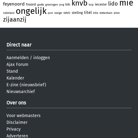
mie
knvb
lido
feyenoord
fnoord
kiki
leicester
godts
groningen
jong
kuip
ongelijk
titel
stelling
sevic
title
tottenham
nederland
post
reiziger
when
zijaanzij
Direct naar
Aanmelden
/
inloggen
Ajax Forum
Stand
Kalender
E-zine (nieuwsbrief)
Nieuwsarchief
Over ons
Voor webmasters
Disclaimer
Privacy
Adverteren