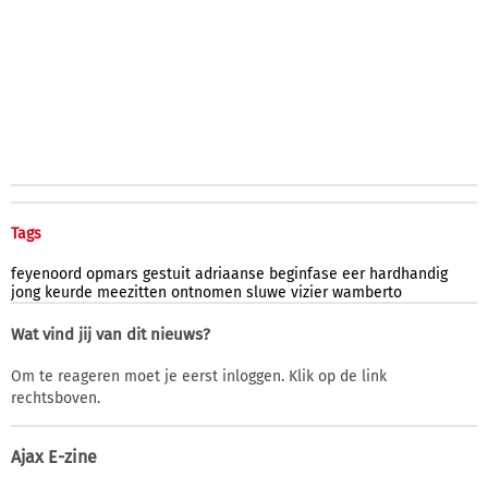
Tags
feyenoord
opmars
gestuit
adriaanse
beginfase
eer
hardhandig
jong
keurde
meezitten
ontnomen
sluwe
vizier
wamberto
Wat vind jij van dit nieuws?
Om te reageren moet je eerst inloggen. Klik op de link
rechtsboven.
Ajax E-zine