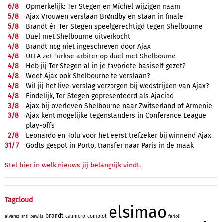
6/
8
Opmerkelijk: Ter Stegen en Míchel wijzigen naam
5/
8
Ajax Vrouwen verslaan Brøndby en staan in finale
5/
8
Brandt én Ter Stegen speelgerechtigd tegen Shelbourne
4/
8
Duel met Shelbourne uitverkocht
4/
8
Brandt nog niet ingeschreven door Ajax
4/
8
UEFA zet Turkse arbiter op duel met Shelbourne
4/
8
Heb jij Ter Stegen al in je favoriete basiself gezet?
4/
8
Weet Ajax ook Shelbourne te verslaan?
4/
8
Wil jij het live-verslag verzorgen bij wedstrijden van Ajax?
4/
8
Eindelijk, Ter Stegen gepresenteerd als Ajacied
3/
8
Ajax bij overleven Shelbourne naar Zwitserland of Armenië
3/
8
Ajax kent mogelijke tegenstanders in Conference League
play-offs
2/
8
Leonardo en Tolu voor het eerst trefzeker bij winnend Ajax
31/
7
Godts gespot in Porto, transfer naar Paris in de maak
Stel hier in welk nieuws jij belangrijk vindt.
Tagcloud
elsimao
brandt
calimero
complot
alvarez
bewijs
farioli
anti