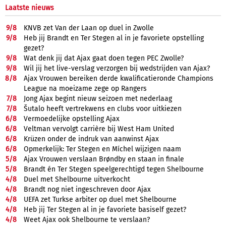
Laatste nieuws
9/
8
KNVB zet Van der Laan op duel in Zwolle
9/
8
Heb jij Brandt en Ter Stegen al in je favoriete opstelling
gezet?
9/
8
Wat denk jij dat Ajax gaat doen tegen PEC Zwolle?
9/
8
Wil jij het live-verslag verzorgen bij wedstrijden van Ajax?
8/
8
Ajax Vrouwen bereiken derde kwalificatieronde Champions
League na moeizame zege op Rangers
7/
8
Jong Ajax begint nieuw seizoen met nederlaag
7/
8
Šutalo heeft vertrekwens en clubs voor uitkiezen
6/
8
Vermoedelijke opstelling Ajax
6/
8
Veltman vervolgt carrière bij West Ham United
6/
8
Krüzen onder de indruk van aanwinst Ajax
6/
8
Opmerkelijk: Ter Stegen en Míchel wijzigen naam
5/
8
Ajax Vrouwen verslaan Brøndby en staan in finale
5/
8
Brandt én Ter Stegen speelgerechtigd tegen Shelbourne
4/
8
Duel met Shelbourne uitverkocht
4/
8
Brandt nog niet ingeschreven door Ajax
4/
8
UEFA zet Turkse arbiter op duel met Shelbourne
4/
8
Heb jij Ter Stegen al in je favoriete basiself gezet?
4/
8
Weet Ajax ook Shelbourne te verslaan?