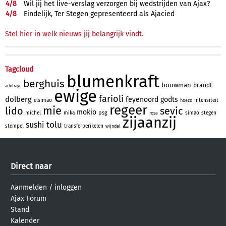
4/
8
Wil jij het live-verslag verzorgen bij wedstrijden van Ajax?
4/
8
Eindelijk, Ter Stegen gepresenteerd als Ajacied
Stel hier in welk nieuws jij belangrijk vindt.
Tagcloud
blumenkraft
berghuis
bouwman
brandt
arbitrage
ewige
farioli
dolberg
feyenoord
godts
elsimao
intensiteit
hoezo
regeer
mie
lido
sevic
mokio
psg
michel
mika
simao
stegen
rosa
zijaanzij
tolu
sushi
stempel
transferperikelen
wijndal
Direct naar
Aanmelden
/
inloggen
Ajax Forum
Stand
Kalender