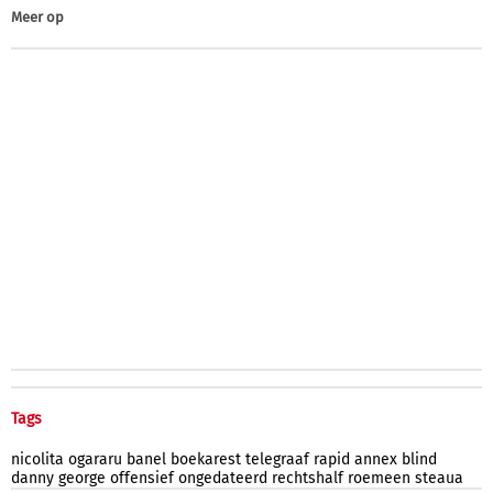
Meer op
Tags
nicolita
ogararu
banel
boekarest
telegraaf
rapid
annex
blind
danny
george
offensief
ongedateerd
rechtshalf
roemeen
steaua