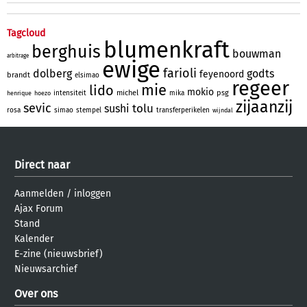
Tagcloud
blumenkraft
berghuis
bouwman
arbitrage
ewige
farioli
dolberg
godts
feyenoord
brandt
elsimao
regeer
mie
lido
mokio
michel
psg
intensiteit
mika
henrique
hoezo
zijaanzij
sevic
tolu
sushi
rosa
simao
stempel
transferperikelen
wijndal
Direct naar
Aanmelden
/
inloggen
Ajax Forum
Stand
Kalender
E-zine (nieuwsbrief)
Nieuwsarchief
Over ons