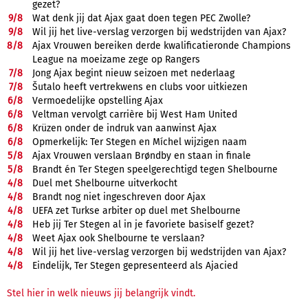
gezet?
9/
8
Wat denk jij dat Ajax gaat doen tegen PEC Zwolle?
9/
8
Wil jij het live-verslag verzorgen bij wedstrijden van Ajax?
8/
8
Ajax Vrouwen bereiken derde kwalificatieronde Champions
League na moeizame zege op Rangers
7/
8
Jong Ajax begint nieuw seizoen met nederlaag
7/
8
Šutalo heeft vertrekwens en clubs voor uitkiezen
6/
8
Vermoedelijke opstelling Ajax
6/
8
Veltman vervolgt carrière bij West Ham United
6/
8
Krüzen onder de indruk van aanwinst Ajax
6/
8
Opmerkelijk: Ter Stegen en Míchel wijzigen naam
5/
8
Ajax Vrouwen verslaan Brøndby en staan in finale
5/
8
Brandt én Ter Stegen speelgerechtigd tegen Shelbourne
4/
8
Duel met Shelbourne uitverkocht
4/
8
Brandt nog niet ingeschreven door Ajax
4/
8
UEFA zet Turkse arbiter op duel met Shelbourne
4/
8
Heb jij Ter Stegen al in je favoriete basiself gezet?
4/
8
Weet Ajax ook Shelbourne te verslaan?
4/
8
Wil jij het live-verslag verzorgen bij wedstrijden van Ajax?
4/
8
Eindelijk, Ter Stegen gepresenteerd als Ajacied
Stel hier in welk nieuws jij belangrijk vindt.