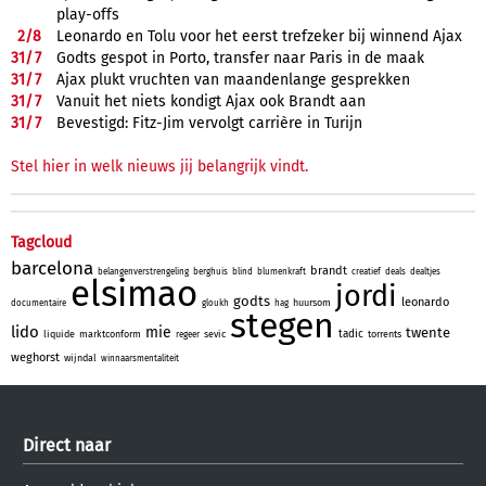
play-offs
2/
8
Leonardo en Tolu voor het eerst trefzeker bij winnend Ajax
31/
7
Godts gespot in Porto, transfer naar Paris in de maak
31/
7
Ajax plukt vruchten van maandenlange gesprekken
31/
7
Vanuit het niets kondigt Ajax ook Brandt aan
31/
7
Bevestigd: Fitz-Jim vervolgt carrière in Turijn
Stel hier in welk nieuws jij belangrijk vindt.
Tagcloud
barcelona
brandt
belangenverstrengeling
berghuis
blind
blumenkraft
creatief
deals
dealtjes
elsimao
jordi
godts
leonardo
huursom
documentaire
gloukh
hag
stegen
lido
mie
twente
tadic
liquide
marktconform
sevic
torrents
regeer
weghorst
wijndal
winnaarsmentaliteit
Direct naar