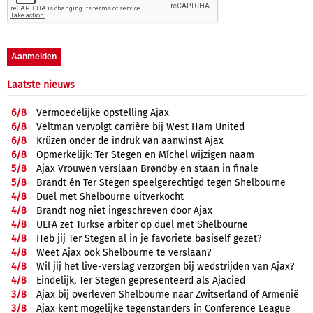
Laatste nieuws
6/
8
Vermoedelijke opstelling Ajax
6/
8
Veltman vervolgt carrière bij West Ham United
6/
8
Krüzen onder de indruk van aanwinst Ajax
6/
8
Opmerkelijk: Ter Stegen en Míchel wijzigen naam
5/
8
Ajax Vrouwen verslaan Brøndby en staan in finale
5/
8
Brandt én Ter Stegen speelgerechtigd tegen Shelbourne
4/
8
Duel met Shelbourne uitverkocht
4/
8
Brandt nog niet ingeschreven door Ajax
4/
8
UEFA zet Turkse arbiter op duel met Shelbourne
4/
8
Heb jij Ter Stegen al in je favoriete basiself gezet?
4/
8
Weet Ajax ook Shelbourne te verslaan?
4/
8
Wil jij het live-verslag verzorgen bij wedstrijden van Ajax?
4/
8
Eindelijk, Ter Stegen gepresenteerd als Ajacied
3/
8
Ajax bij overleven Shelbourne naar Zwitserland of Armenië
3/
8
Ajax kent mogelijke tegenstanders in Conference League