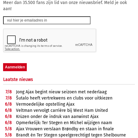
Meer dan 35.500 fans zijn lid van onze nieuwsbrief. Meld je ook
aan!
Laatste nieuws
7/
8
Jong Ajax begint nieuw seizoen met nederlaag
7/
8
Šutalo heeft vertrekwens en clubs voor uitkiezen
6/
8
Vermoedelijke opstelling Ajax
6/
8
Veltman vervolgt carrière bij West Ham United
6/
8
Krüzen onder de indruk van aanwinst Ajax
6/
8
Opmerkelijk: Ter Stegen en Míchel wijzigen naam
5/
8
Ajax Vrouwen verslaan Brøndby en staan in finale
5/
8
Brandt én Ter Stegen speelgerechtigd tegen Shelbourne