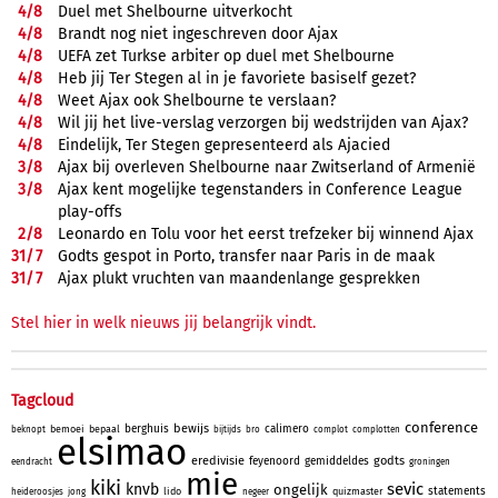
4/
8
Duel met Shelbourne uitverkocht
4/
8
Brandt nog niet ingeschreven door Ajax
4/
8
UEFA zet Turkse arbiter op duel met Shelbourne
4/
8
Heb jij Ter Stegen al in je favoriete basiself gezet?
4/
8
Weet Ajax ook Shelbourne te verslaan?
4/
8
Wil jij het live-verslag verzorgen bij wedstrijden van Ajax?
4/
8
Eindelijk, Ter Stegen gepresenteerd als Ajacied
3/
8
Ajax bij overleven Shelbourne naar Zwitserland of Armenië
3/
8
Ajax kent mogelijke tegenstanders in Conference League
play-offs
2/
8
Leonardo en Tolu voor het eerst trefzeker bij winnend Ajax
31/
7
Godts gespot in Porto, transfer naar Paris in de maak
31/
7
Ajax plukt vruchten van maandenlange gesprekken
Stel hier in welk nieuws jij belangrijk vindt.
Tagcloud
conference
bewijs
berghuis
calimero
bemoei
bepaal
beknopt
bijtijds
bro
complot
complotten
elsimao
eredivisie
godts
feyenoord
gemiddeldes
eendracht
groningen
mie
kiki
sevic
knvb
ongelijk
statements
lido
quizmaster
heideroosjes
jong
negeer