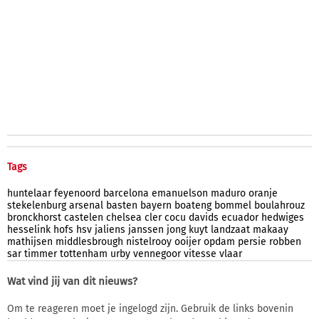
Tags
huntelaar
feyenoord
barcelona
emanuelson
maduro
oranje
stekelenburg
arsenal
basten
bayern
boateng
bommel
boulahrouz
bronckhorst
castelen
chelsea
cler
cocu
davids
ecuador
hedwiges
hesselink
hofs
hsv
jaliens
janssen
jong
kuyt
landzaat
makaay
mathijsen
middlesbrough
nistelrooy
ooijer
opdam
persie
robben
sar
timmer
tottenham
urby
vennegoor
vitesse
vlaar
Wat vind jij van dit nieuws?
Om te reageren moet je ingelogd zijn. Gebruik de links bovenin