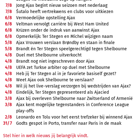
7/
8
Jong Ajax begint nieuw seizoen met nederlaag
7/
8
Šutalo heeft vertrekwens en clubs voor uitkiezen
6/
8
Vermoedelijke opstelling Ajax
6/
8
Veltman vervolgt carrière bij West Ham United
6/
8
Krüzen onder de indruk van aanwinst Ajax
6/
8
Opmerkelijk: Ter Stegen en Míchel wijzigen naam
5/
8
Ajax Vrouwen verslaan Brøndby en staan in finale
5/
8
Brandt én Ter Stegen speelgerechtigd tegen Shelbourne
4/
8
Duel met Shelbourne uitverkocht
4/
8
Brandt nog niet ingeschreven door Ajax
4/
8
UEFA zet Turkse arbiter op duel met Shelbourne
4/
8
Heb jij Ter Stegen al in je favoriete basiself gezet?
4/
8
Weet Ajax ook Shelbourne te verslaan?
4/
8
Wil jij het live-verslag verzorgen bij wedstrijden van Ajax?
4/
8
Eindelijk, Ter Stegen gepresenteerd als Ajacied
3/
8
Ajax bij overleven Shelbourne naar Zwitserland of Armenië
3/
8
Ajax kent mogelijke tegenstanders in Conference League
play-offs
2/
8
Leonardo en Tolu voor het eerst trefzeker bij winnend Ajax
31/
7
Godts gespot in Porto, transfer naar Paris in de maak
Stel hier in welk nieuws jij belangrijk vindt.