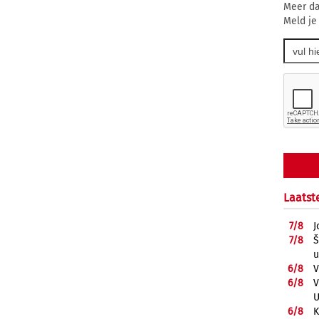
Meer da
Meld je
Laatst
7/
8
J
7/
8
Š
u
6/
8
V
6/
8
V
U
6/
8
K