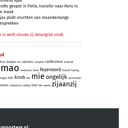
innend Ajax
odts gespot in Porto, transfer naar Paris in
e maak
jax plukt vruchten van maandenlange
esprekken
r in welk nieuws jij belangrijk vindt.
ud
conference
bewijs
huis
calimero
complot
bro
driehoek
simao
feyenoord
eredivisie
fnoord
farioli
framing
mie
ongelijk
knvb
kiki
ningen
quizmaster
lido
zijaanzij
titel
ements
statistische
stelling
title
twente
upporters.nl