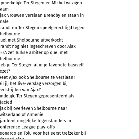
pmerkelijk: Ter Stegen en Míchel wijzigen
naam
jax Vrouwen verslaan Brøndby en staan in
inale
randt én Ter Stegen speelgerechtigd tegen
helbourne
uel met Shelbourne uitverkocht
randt nog niet ingeschreven door Ajax
EFA zet Turkse arbiter op duel met
helbourne
eb jij Ter Stegen al in je favoriete basiself
ezet?
eet Ajax ook Shelbourne te verslaan?
il jij het live-verslag verzorgen bij
edstrijden van Ajax?
indelijk, Ter Stegen gepresenteerd als
jacied
jax bij overleven Shelbourne naar
witserland of Armenië
jax kent mogelijke tegenstanders in
onference League play-offs
eonardo en Tolu voor het eerst trefzeker bij