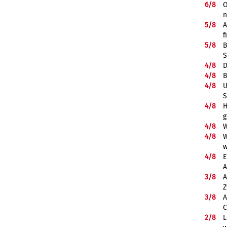
6/
8
O
5/
8
A
f
5/
8
B
S
4/
8
D
4/
8
B
4/
8
U
S
4/
8
H
g
4/
8
W
4/
8
W
w
4/
8
E
A
3/
8
A
Z
3/
8
A
C
2/
8
L