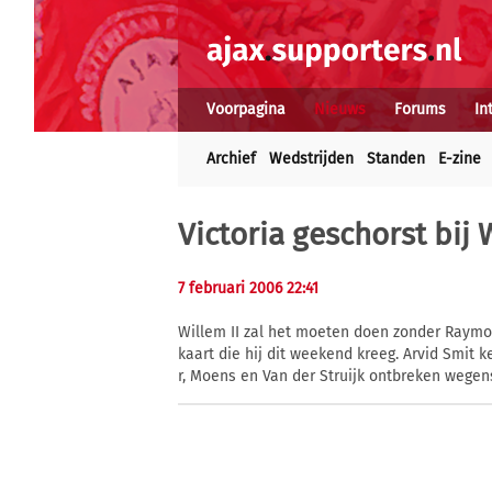
Voorpagina
Nieuws
Forums
In
Archief
Wedstrijden
Standen
E-zine
Victoria geschorst bij 
7 februari 2006 22:41
Willem II zal het moeten doen zonder Raymond
kaart die hij dit weekend kreeg. Arvid Smit k
r, Moens en Van der Struijk ontbreken wegen