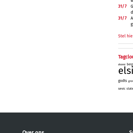
w
31/
7
G
d
31/
7
A
g
Stel hie
Tagclo
berg
alvarez
el
godts
gro
sevic
stat
Over ons
S