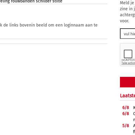
eling
rouwbanden
schilder
stilte
Meld je
zine in
achterg
voor.
ik de links bovenin beeld om een loginnaam aan te
Laatst
6/
8
6/
8
5/
8
f