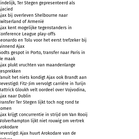
Eindelijk, Ter Stegen gepresenteerd als
Ajacied
Ajax bij overleven Shelbourne naar
Zwitserland of Armenië
Ajax kent mogelijke tegenstanders in
Conference League play-offs
Leonardo en Tolu voor het eerst trefzeker bij
winnend Ajax
Godts gespot in Porto, transfer naar Paris in
de maak
Ajax plukt vruchten van maandenlange
gesprekken
Vanuit het niets kondigt Ajax ook Brandt aan
evestigd: Fitz-Jim vervolgt carrière in Turijn
Hattrick Gloukh velt oordeel over Vojvodina,
Ajax naar Dublin
Transfer Ter Stegen lijkt toch nog rond te
komen
Ajax krijgt concurrentie in strijd om Van Rooij
Wolverhampton lijkt niet rouwig om vertrek
Arokodare
Bevestigd: Ajax huurt Arokodare van de