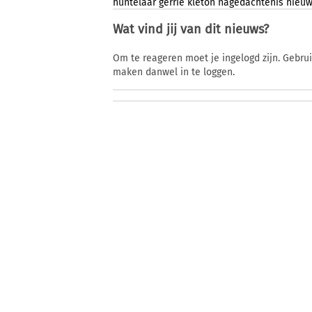
huntelaar
gerrie
kleton
nagedachtenis
nieuw
Wat vind jij van dit nieuws?
Om te reageren moet je ingelogd zijn. Gebru
maken danwel in te loggen.