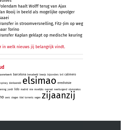
Wolves
Volendam haalt Wolff terug van Ajax
Van Rooij in beeld als mogelijke opvolger
Gaaei
Transfer in stroomversnelling, Fitz-Jim op weg
naar Torino
Transfer Kaplan geklapt op medische keuring
r in welk nieuws jij belangrijk vindt.
ud
barcelona
calimero
jaxnetwerk
benadeeld
bewijs
bijzonders
bril
elsimao
eredivisie
spiracy
denkwereld
lido
ening
jordi
madrid
mie
moeilijks
napraat
neerbuigend
olympiakos
zijaanzij
no
sevic
stegen
titel
torrents
vegen