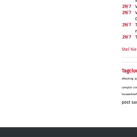
29/
7
29/
7
29/
7
29/
7
Stel hie
Tagclo
afwijking
a
complot
con
huiswerkoef
post
sa