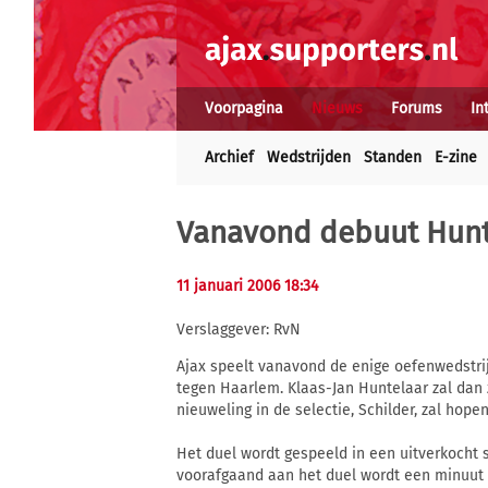
Voorpagina
Nieuws
Forums
In
Archief
Wedstrijden
Standen
E-zine
Vanavond debuut Hunte
11 januari 2006 18:34
Verslaggever: RvN
Ajax speelt vanavond de enige oefenwedstrij
tegen Haarlem. Klaas-Jan Huntelaar zal dan 
nieuweling in de selectie, Schilder, zal hope
Het duel wordt gespeeld in een uitverkocht
voorafgaand aan het duel wordt een minuut 