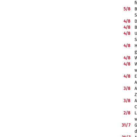
f
5/
8
B
S
4/
8
D
4/
8
B
4/
8
U
S
4/
8
H
g
4/
8
W
4/
8
W
w
4/
8
E
A
3/
8
A
Z
3/
8
A
C
2/
8
L
w
31/
7
G
d