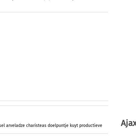
Ajax
sel
arveladze
charisteas
doelpuntje
kuyt
productieve