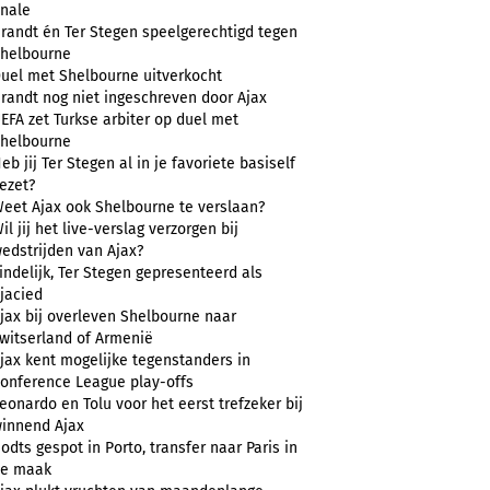
inale
randt én Ter Stegen speelgerechtigd tegen
helbourne
uel met Shelbourne uitverkocht
randt nog niet ingeschreven door Ajax
EFA zet Turkse arbiter op duel met
helbourne
eb jij Ter Stegen al in je favoriete basiself
ezet?
eet Ajax ook Shelbourne te verslaan?
il jij het live-verslag verzorgen bij
edstrijden van Ajax?
indelijk, Ter Stegen gepresenteerd als
jacied
jax bij overleven Shelbourne naar
witserland of Armenië
jax kent mogelijke tegenstanders in
onference League play-offs
eonardo en Tolu voor het eerst trefzeker bij
innend Ajax
odts gespot in Porto, transfer naar Paris in
e maak