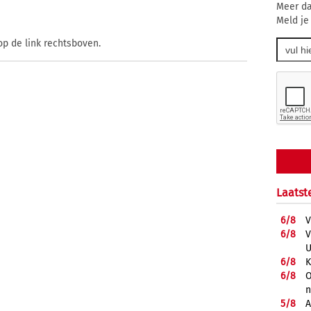
Meer da
Meld je
op de link rechtsboven.
Laatst
6/
8
V
6/
8
V
U
6/
8
K
6/
8
O
5/
8
A