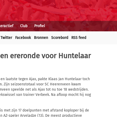
teractief
Club
Profiel
Twitter
Facebook
Bronnen
Scorebord
RSS feed
l en ereronde voor Huntelaar
 en laatste tegen Ajax, pakte Klaas Jan Huntelaar toch
n. Zijn seizoenstotaal voor SC Heerenveen kwam
enveen speelde net als Ajax tot nu toe 18 wedstrijden.
ekswissel van trainer Verbeek. Na afloop mocht hij nog
 met zijn 17 doelpunten met afstand koploper bij de
en AZ-speler Arveladze (13). De meest productieve