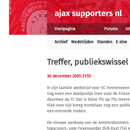
Voorpagina
Nieuws
Forums
In
Archief
Wedstrijden
Standen
E-zine
Treffer, publiekswisse
30 december 2005 21:55
In zijn laatste wedstrijd voor SC Heerenveen
nog even een doelpuntje mee voor de Frieze
daarmee op 17. Dat is bijna ??n op ??n; Heer
Vlak voor tijd kreeg Huntelaar nog een publi
een ereronde maken.
De nieuwe aankoop van de Amsterdammers is
topscorers, voor Feyenoorder Dirk Kuyt (14) 