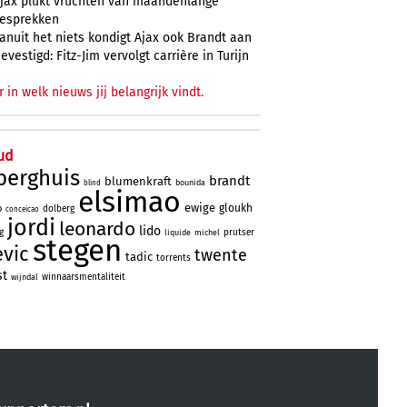
jax plukt vruchten van maandenlange
esprekken
anuit het niets kondigt Ajax ook Brandt aan
evestigd: Fitz-Jim vervolgt carrière in Turijn
r in welk nieuws jij belangrijk vindt.
ud
berghuis
brandt
blumenkraft
bounida
blind
elsimao
ewige
gloukh
o
dolberg
conceicao
jordi
leonardo
lido
g
prutser
liquide
michel
stegen
evic
twente
tadic
torrents
st
winnaarsmentaliteit
wijndal