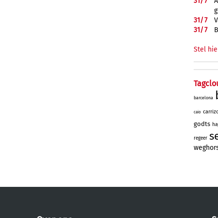
31/
7
A
g
31/
7
V
31/
7
B
Stel hie
Tagclo
barcelona
carriz
caio
godts
ha
s
regeer
weghor