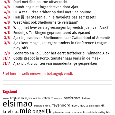
4/
8
Duel met Shelbourne uitverkocht
4/
8
Brandt nog niet ingeschreven door Ajax
4/
8
UEFA zet Turkse arbiter op duel met Shelbourne
4/
8
Heb jij Ter Stegen al in je favoriete basiself gezet?
4/
8
Weet Ajax ook Shelbourne te verslaan?
4/
8
Wil jij het live-verslag verzorgen bij wedstrijden van Ajax?
4/
8
Eindelijk, Ter Stegen gepresenteerd als Ajacied
3/
8
Ajax bij overleven Shelbourne naar Zwitserland of Armenië
3/
8
Ajax kent mogelijke tegenstanders in Conference League
play-offs
2/
8
Leonardo en Tolu voor het eerst trefzeker bij winnend Ajax
31/
7
Godts gespot in Porto, transfer naar Paris in de maak
31/
7
Ajax plukt vruchten van maandenlange gesprekken
Stel hier in welk nieuws jij belangrijk vindt.
Tagcloud
conference
bewijs
calimero
berghuis
complot
alvarez
brandt
bro
driehoek
elsimao
feyenoord
godts
kiki
fnoord
eredivisie
farioli
groningen
mie
ongelijk
knvb
titel
lido
sevic
statements
quizmaster
statistische
stelling