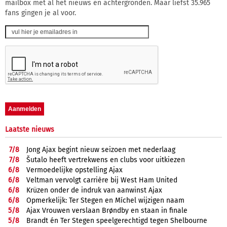
mailbox met al het nieuws en achtergronden. Maar liefst 35.965
fans gingen je al voor.
Laatste nieuws
7/
8
Jong Ajax begint nieuw seizoen met nederlaag
7/
8
Šutalo heeft vertrekwens en clubs voor uitkiezen
6/
8
Vermoedelijke opstelling Ajax
6/
8
Veltman vervolgt carrière bij West Ham United
6/
8
Krüzen onder de indruk van aanwinst Ajax
6/
8
Opmerkelijk: Ter Stegen en Míchel wijzigen naam
5/
8
Ajax Vrouwen verslaan Brøndby en staan in finale
5/
8
Brandt én Ter Stegen speelgerechtigd tegen Shelbourne