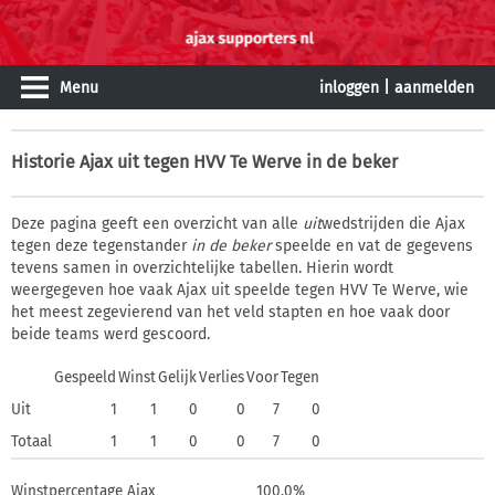
Menu
inloggen
|
aanmelden
Historie
Ajax uit tegen HVV Te Werve in de beker
Deze pagina geeft een overzicht van alle
uit
wedstrijden die Ajax
tegen deze tegenstander
in de beker
speelde en vat de gegevens
tevens samen in overzichtelijke tabellen. Hierin wordt
weergegeven hoe vaak Ajax uit speelde tegen HVV Te Werve, wie
het meest zegevierend van het veld stapten en hoe vaak door
beide teams werd gescoord.
Gespeeld
Winst
Gelijk
Verlies
Voor
Tegen
Uit
1
1
0
0
7
0
Totaal
1
1
0
0
7
0
Winstpercentage Ajax
100,0%