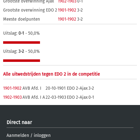
Grootste overwinning Ajax
1902-1903
0-1
Grootste overwinning EDO 2
1901-1902
3-2
Meeste doelpunten
1901-1902
3-2
Uitslag:
0-1
- 50,0%
Uitslag:
3-2
- 50,0%
Alle uitwedstrijden tegen EDO 2 in de competitie
1901-1902
AVB Afd. I
20-10-1901
EDO 2-Ajax
3-2
1902-1903
AVB Afd. I A
22-03-1903
EDO 2-Ajax
0-1
Direct naar
Aanmelden
/
inloggen