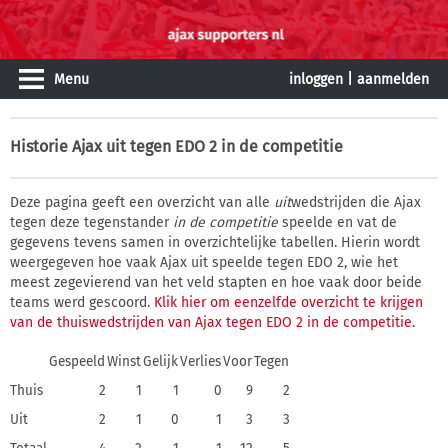
Menu
inloggen
|
aanmelden
Historie
Ajax uit tegen EDO 2 in de competitie
Deze pagina geeft een overzicht van alle
uit
wedstrijden die Ajax
tegen deze tegenstander
in de competitie
speelde en vat de
gegevens tevens samen in overzichtelijke tabellen. Hierin wordt
weergegeven hoe vaak Ajax uit speelde tegen EDO 2, wie het
meest zegevierend van het veld stapten en hoe vaak door beide
teams werd gescoord.
Klik hier om eenzelfde overzicht te krijgen
van de thuiswedstrijden van Ajax tegen EDO 2 in de competitie.
Gespeeld
Winst
Gelijk
Verlies
Voor
Tegen
Thuis
2
1
1
0
9
2
Uit
2
1
0
1
3
3