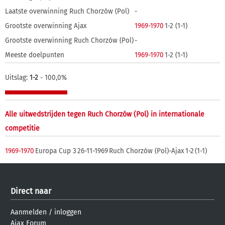
Laatste overwinning Ruch Chorzów (Pol)
-
Grootste overwinning Ajax
1969-1970
1-2 (1-1)
Grootste overwinning Ruch Chorzów (Pol)
-
Meeste doelpunten
1969-1970
1-2 (1-1)
Uitslag:
1-2
- 100,0%
Alle uitwedstrijden tegen Ruch Chorzów (Pol) in internationale
competitie
1969-1970
Europa Cup 3
26-11-1969
Ruch Chorzów (Pol)-Ajax
1-2
(1-1)
Direct naar
Aanmelden
/
inloggen
Ajax Forum