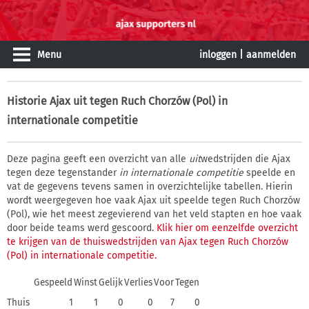
Menu
inloggen
|
aanmelden
Historie
Ajax uit tegen Ruch Chorzów (Pol) in
internationale competitie
Deze pagina geeft een overzicht van alle
uit
wedstrijden die Ajax
tegen deze tegenstander
in internationale competitie
speelde en
vat de gegevens tevens samen in overzichtelijke tabellen. Hierin
wordt weergegeven hoe vaak Ajax uit speelde tegen Ruch Chorzów
(Pol), wie het meest zegevierend van het veld stapten en hoe vaak
door beide teams werd gescoord.
Klik hier om eenzelfde overzicht
te krijgen van de thuiswedstrijden van Ajax tegen Ruch Chorzów
(Pol) in internationale competitie.
Gespeeld
Winst
Gelijk
Verlies
Voor
Tegen
Thuis
1
1
0
0
7
0