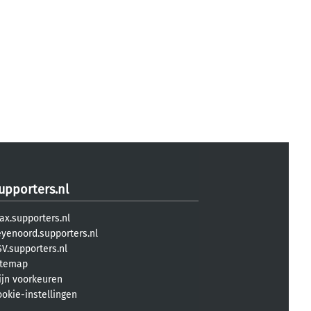
upporters.nl
ax.supporters.nl
eyenoord.supporters.nl
V.supporters.nl
itemap
ijn voorkeuren
ookie-instellingen