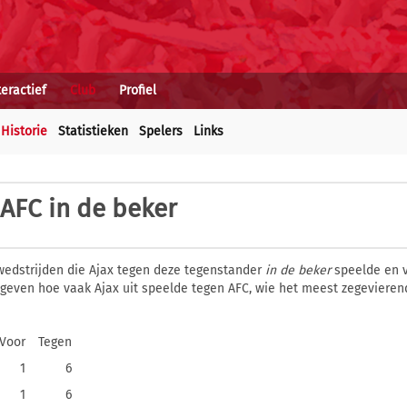
teractief
Club
Profiel
Historie
Statistieken
Spelers
Links
 AFC in de beker
wedstrijden die Ajax tegen deze tegenstander
in de beker
speelde en v
gegeven hoe vaak Ajax uit speelde tegen AFC, wie het meest zegeviere
Voor
Tegen
1
6
1
6