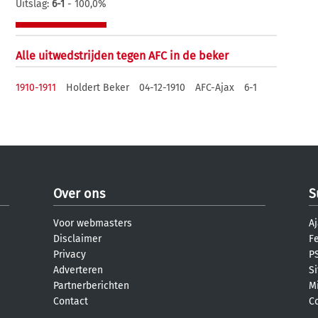
Uitslag:
6-1
- 100,0%
Alle uitwedstrijden tegen AFC in de beker
1910-1911
Holdert Beker
04-12-1910
AFC-Ajax
6-1
Over ons
S
Voor webmasters
Aj
Disclaimer
F
Privacy
PS
Adverteren
S
Partnerberichten
M
Contact
C