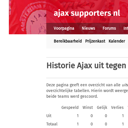
Voorpagina
Nieuws
Forums
In
Bereikbaarheid
Prijzenkast
Kalender
Historie
Ajax uit tegen
Deze pagina geeft een overzicht van alle
uit
overzichtelijke tabellen. Hierin wordt weer
beide teams werd gescoord.
Gespeeld
Winst
Gelijk
Verlies
Uit
1
0
0
1
Totaal
1
0
0
1