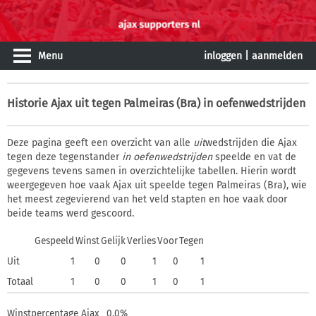
Menu
inloggen
|
aanmelden
Historie
Ajax uit tegen Palmeiras (Bra) in oefenwedstrijden
Deze pagina geeft een overzicht van alle
uit
wedstrijden die Ajax
tegen deze tegenstander
in oefenwedstrijden
speelde en vat de
gegevens tevens samen in overzichtelijke tabellen. Hierin wordt
weergegeven hoe vaak Ajax uit speelde tegen Palmeiras (Bra), wie
het meest zegevierend van het veld stapten en hoe vaak door
beide teams werd gescoord.
Gespeeld
Winst
Gelijk
Verlies
Voor
Tegen
Uit
1
0
0
1
0
1
Totaal
1
0
0
1
0
1
Winstpercentage Ajax
0,0%