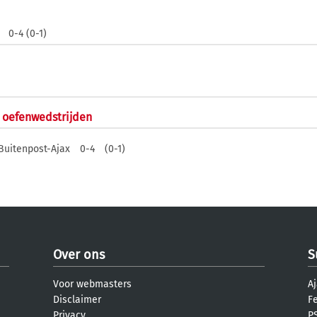
0-4 (0-1)
n oefenwedstrijden
Buitenpost-Ajax
0-4
(0-1)
Over ons
S
Voor webmasters
Aj
Disclaimer
F
Privacy
PS