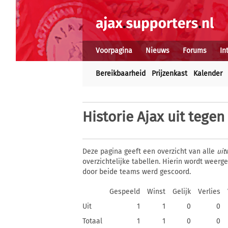
Voorpagina
Nieuws
Forums
In
Bereikbaarheid
Prijzenkast
Kalender
Historie
Ajax uit tegen
Deze pagina geeft een overzicht van alle
uit
overzichtelijke tabellen. Hierin wordt weer
door beide teams werd gescoord.
Gespeeld
Winst
Gelijk
Verlies
Uit
1
1
0
0
Totaal
1
1
0
0