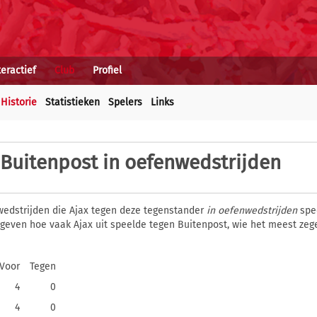
teractief
Club
Profiel
Historie
Statistieken
Spelers
Links
 Buitenpost in oefenwedstrijden
wedstrijden die Ajax tegen deze tegenstander
in oefenwedstrijden
spee
gegeven hoe vaak Ajax uit speelde tegen Buitenpost, wie het meest ze
Voor
Tegen
4
0
4
0