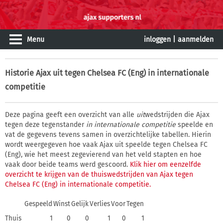
Menu
inloggen
|
aanmelden
Historie
Ajax uit tegen Chelsea FC (Eng) in internationale
competitie
Deze pagina geeft een overzicht van alle
uit
wedstrijden die Ajax
tegen deze tegenstander
in internationale competitie
speelde en
vat de gegevens tevens samen in overzichtelijke tabellen. Hierin
wordt weergegeven hoe vaak Ajax uit speelde tegen Chelsea FC
(Eng), wie het meest zegevierend van het veld stapten en hoe
vaak door beide teams werd gescoord.
Klik hier om eenzelfde
overzicht te krijgen van de thuiswedstrijden van Ajax tegen
Chelsea FC (Eng) in internationale competitie.
Gespeeld
Winst
Gelijk
Verlies
Voor
Tegen
Thuis
1
0
0
1
0
1