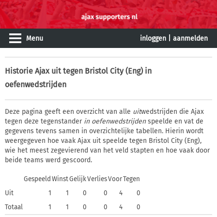
Menu
inloggen
|
aanmelden
Historie
Ajax uit tegen Bristol City (Eng) in
oefenwedstrijden
Deze pagina geeft een overzicht van alle
uit
wedstrijden die Ajax
tegen deze tegenstander
in oefenwedstrijden
speelde en vat de
gegevens tevens samen in overzichtelijke tabellen. Hierin wordt
weergegeven hoe vaak Ajax uit speelde tegen Bristol City (Eng),
wie het meest zegevierend van het veld stapten en hoe vaak door
beide teams werd gescoord.
Gespeeld
Winst
Gelijk
Verlies
Voor
Tegen
Uit
1
1
0
0
4
0
Totaal
1
1
0
0
4
0